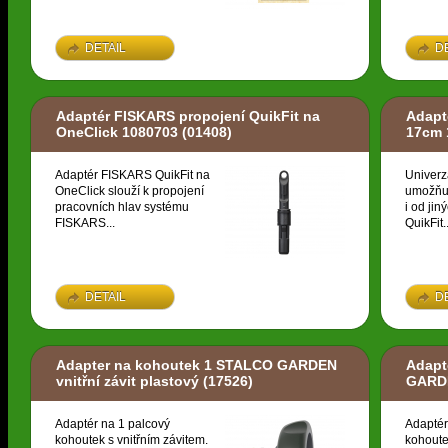
DETAIL
D
Adaptér FISKARS propojení QuikFit na
Adapt
OneClick 1080703
(01408)
17cm 
Adaptér FISKARS QuikFit na
Univerz
OneClick slouží k propojení
umožňuj
pracovních hlav systému
i od ji
FISKARS...
QuikFit..
DETAIL
D
Adapter na kohoutek 1 STALCO GARDEN
Adapt
vnitřní závit plastový
(17526)
GARDE
Adaptér na 1 palcový
Adaptér
kohoutek s vnitřním závitem.
kohoute