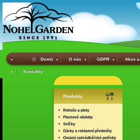
Domů
O nás
GDPR
Akce a
Kontakty
Produkty
Rohože a ploty
Plastové nádoby
Svíčky
Dárky a reklamní předměty
Ostatní zahrádkářské potřeby