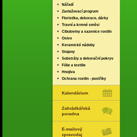
Nářadí
Zavlažovací program
Floristika, dekorace, dárky
Travní a krmné směsi
Cibuloviny a sazenice rostlin
Osivo
Keramické nádoby
Stojany
Substráty a dekorační pokryv
Fólie a textilie
Hnojiva
Ochrana rostlin - postřiky
Kalendárium
Zahrádkářská
poradna
E-mailový
zpravodaj