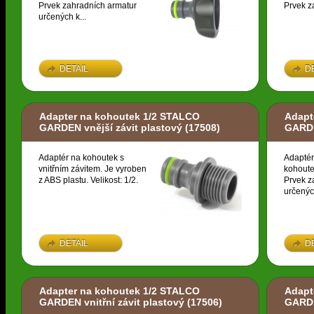
Prvek zahradních armatur
Prvek z
určených k...
DETAIL
D
Adapter na kohoutek 1/2 STALCO
Adapt
GARDEN vnější závit plastový
(17508)
GARDE
Adaptér na kohoutek s
Adaptér
vnitřním závitem. Je vyroben
kohoute
z ABS plastu. Velikost: 1/2.
Prvek z
určených
DETAIL
D
Adapter na kohoutek 1/2 STALCO
Adapt
GARDEN vnitřní závit plastový
(17506)
GARDE