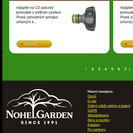
Adaptér na 1/2 palcový
Adaptér
kohoutek s vnitřním závitem.
kohoute
Prvek zahradních armatur
Prvek z
určených k...
určených
DETAIL
D
1
2
3
4
5
6
7
|
Hlavní navigace:
Domů
O nás
Zpětný odběr elektro a baterií
GDPR
Whistleblowing
Akce a novinky
Katalogy
Pro partnery