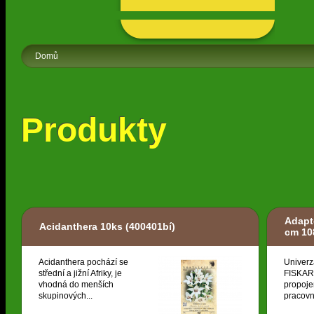
Domů
Produkty
Adapt
Acidanthera 10ks
(400401bí)
cm 10
Acidanthera pochází se
Univerz
střední a jižní Afriky, je
FISKARS
vhodná do menších
propoje
skupinových...
pracovní