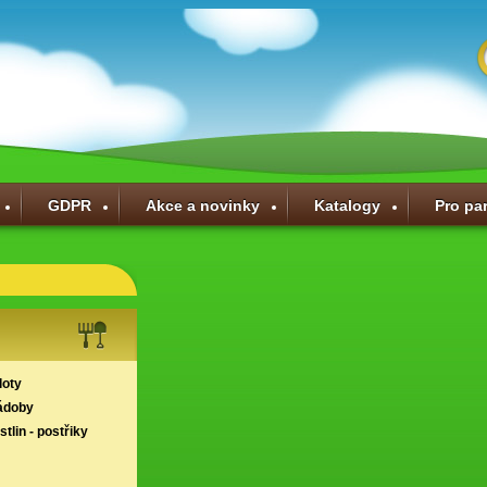
GDPR
Akce a novinky
Katalogy
Pro pa
loty
ádoby
tlin - postřiky