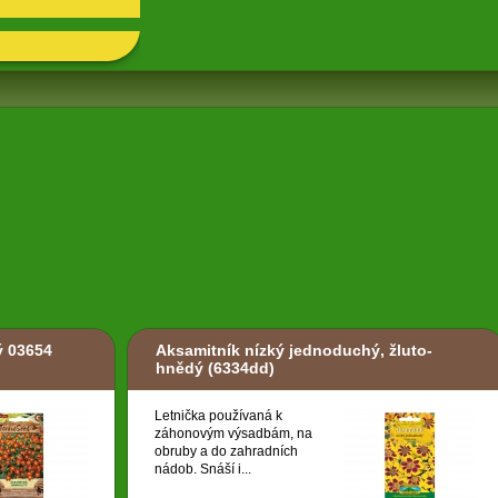
ý 03654
Aksamitník nízký jednoduchý, žluto-
hnědý
(6334dd)
Letnička používaná k
záhonovým výsadbám, na
obruby a do zahradních
nádob. Snáší i...