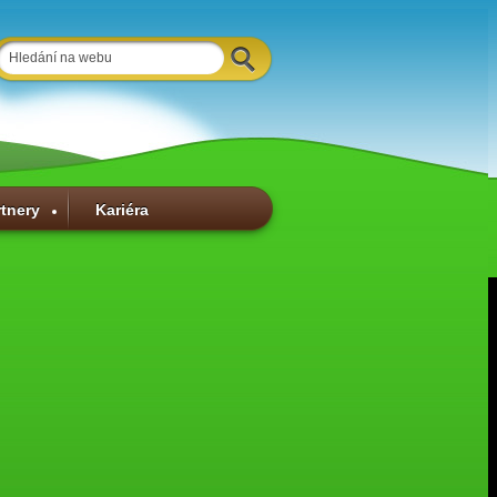
rtnery
Kariéra