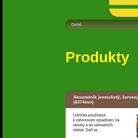
Domů
Produkty
Aksamitník jemnolistý, červen
(6374mm)
Letnička používaná
k záhonovým výsadbám, na
obruby a do zahradních
nádob. Daří se...