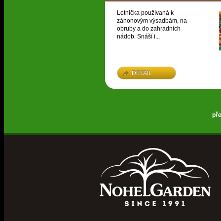
Letnička používaná k
záhonovým výsadbám, na
obruby a do zahradních
nádob. Snáší i...
DETAIL
př