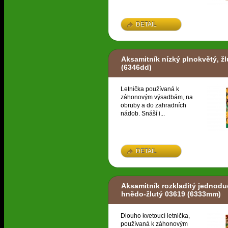
DETAIL
Aksamitník nízký plnokvětý, ž
(6346dd)
Letnička používaná k
záhonovým výsadbám, na
obruby a do zahradních
nádob. Snáší i...
DETAIL
Aksamitník rozkladitý jednodu
hnědo-žlutý 03619
(6333mm)
Dlouho kvetoucí letnička,
používaná k záhonovým