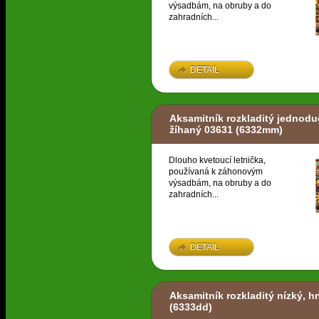
výsadbám, na obruby a do
zahradních...
DETAIL
Aksamitník rozkladitý jednodu
žíhaný 03631
(6332mm)
Dlouho kvetoucí letnička,
používaná k záhonovým
výsadbám, na obruby a do
zahradních...
DETAIL
Aksamitník rozkladitý nízký, h
(6333dd)