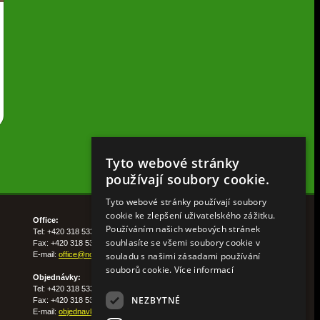
Tyto webové stránky
používají soubory cookie.
Tyto webové stránky používají soubory
cookie ke zlepšení uživatelského zážitku.
Office:
Používáním našich webových stránek
Tel: +420 318 533 511
souhlasíte se všemi soubory cookie v
Fax: +420 318 533 513
souladu s našimi zásadami používání
E-mail:
office@nohelgarden.cz
souborů cookie.
Více informací
Objednávky:
Tel: +420 318 533 533
NEZBYTNÉ
Fax: +420 318 533 538
E-mail:
objednavky@nohelgarden.cz