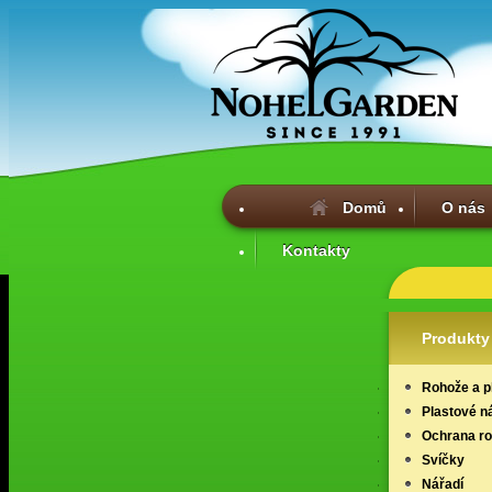
Domů
O nás
Kontakty
Produkty
Rohože a p
Plastové n
Ochrana ros
Svíčky
Nářadí