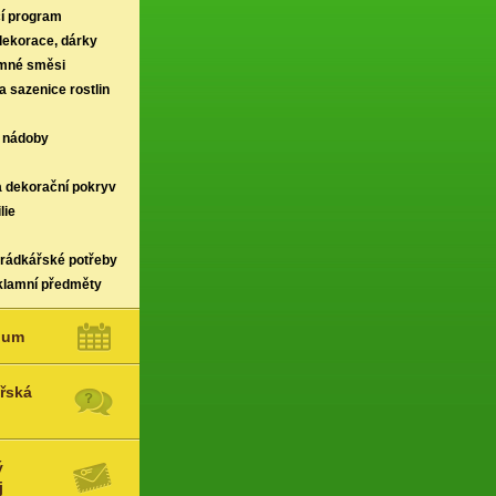
í program
 dekorace, dárky
rmné směsi
a sazenice rostlin
 nádoby
a dekorační pokryv
lie
hrádkářské potřeby
klamní předměty
ium
řská
ý
j