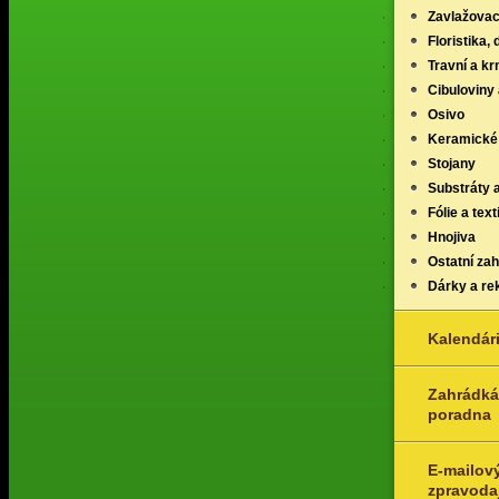
Zavlažovac
Floristika,
Travní a k
Cibuloviny 
Osivo
Keramické
Stojany
Substráty 
Fólie a texti
Hnojiva
Ostatní za
Dárky a re
Kalendár
Zahrádká
poradna
E-mailov
zpravoda