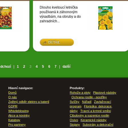
Dlouho kvetoucí letnička
používaná k záhonovým
výsadbám, na obruby a do
zahradních...
DETAIL
edchozí
|
1
2
3
4
5
6
7
|
další
Hlavní navigace:
Produkty:
Domů
Rohože a ploty
Plastové nádoby
O nás
Ochrana rostlin - postřiky
Zpětný odběr elektro a baterií
Svíčky
Nářadí
Zavlažovací
GDPR
program
Floristika, dekorace,
Whistleblowing
dárky
Travní a krmné směsi
Akce a novinky
Cibuloviny a sazenice rostlin
Katalogy
Osivo
Keramické nádoby
Pro partnery
Stojany
Substráty a dekorační