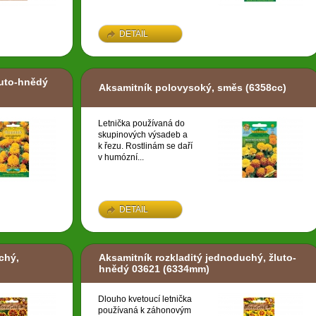
DETAIL
luto-hnědý
Aksamitník polovysoký, směs
(6358cc)
Letnička používaná do
skupinových výsadeb a
k řezu. Rostlinám se daří
v humózní...
DETAIL
chý,
Aksamitník rozkladitý jednoduchý, žluto-
hnědý 03621
(6334mm)
Dlouho kvetoucí letnička
používaná k záhonovým