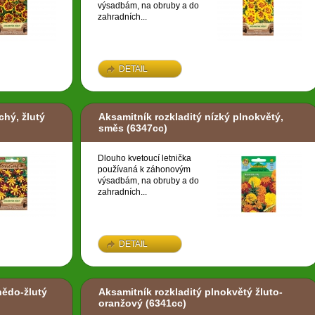
výsadbám, na obruby a do
zahradních...
DETAIL
chý, žlutý
Aksamitník rozkladitý nízký plnokvětý,
směs
(6347cc)
Dlouho kvetoucí letnička
používaná k záhonovým
výsadbám, na obruby a do
zahradních...
DETAIL
nědo-žlutý
Aksamitník rozkladitý plnokvětý žluto-
oranžový
(6341cc)