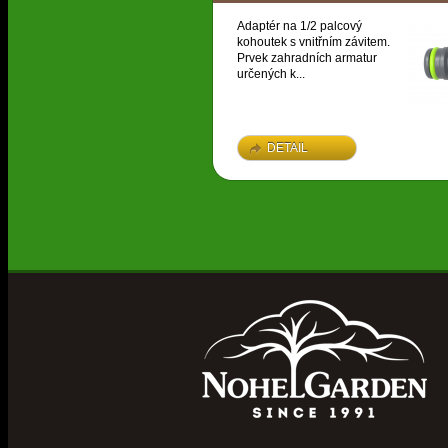
Adaptér na 1/2 palcový
kohoutek s vnitřním závitem.
Prvek zahradních armatur
určených k...
DETAIL