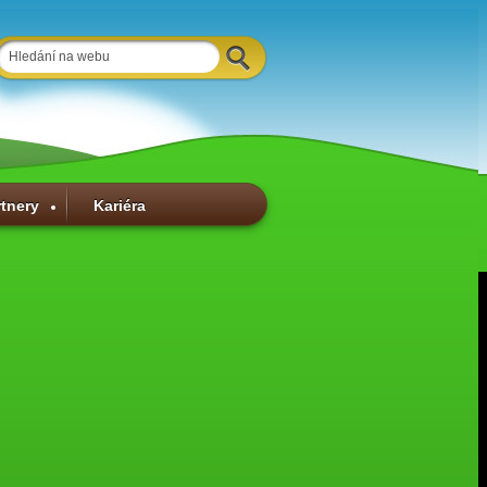
rtnery
Kariéra