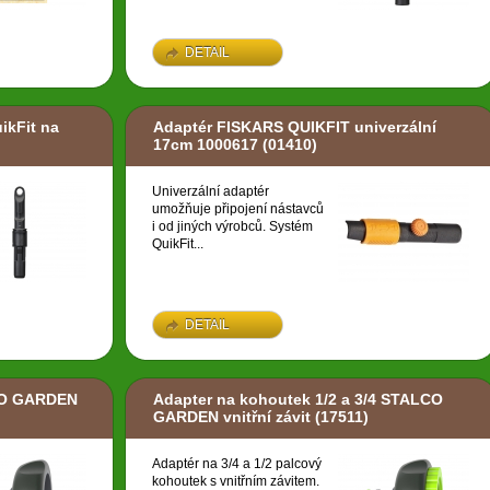
DETAIL
ikFit na
Adaptér FISKARS QUIKFIT univerzální
17cm 1000617
(01410)
Univerzální adaptér
umožňuje připojení nástavců
i od jiných výrobců. Systém
QuikFit...
DETAIL
CO GARDEN
Adapter na kohoutek 1/2 a 3/4 STALCO
GARDEN vnitřní závit
(17511)
Adaptér na 3/4 a 1/2 palcový
kohoutek s vnitřním závitem.