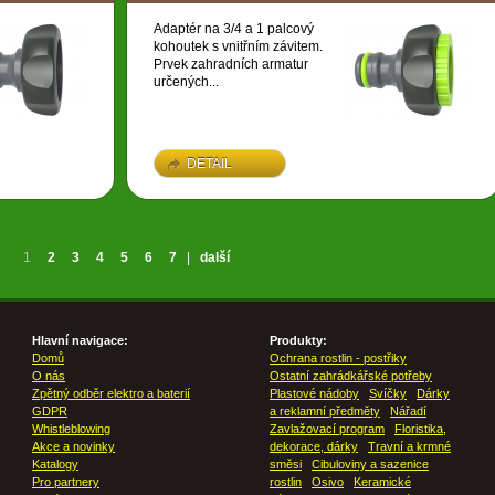
Adaptér na 3/4 a 1 palcový
kohoutek s vnitřním závitem.
Prvek zahradních armatur
určených...
DETAIL
1
2
3
4
5
6
7
|
další
Hlavní navigace:
Produkty:
Domů
Ochrana rostlin - postřiky
O nás
Ostatní zahrádkářské potřeby
Zpětný odběr elektro a baterií
Plastové nádoby
Svíčky
Dárky
GDPR
a reklamní předměty
Nářadí
Whistleblowing
Zavlažovací program
Floristika,
Akce a novinky
dekorace, dárky
Travní a krmné
Katalogy
směsi
Cibuloviny a sazenice
Pro partnery
rostlin
Osivo
Keramické