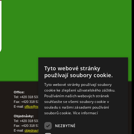
Tyto webové stránky
používají soubory cookie.
Tyto webové stránky používají soubory
cookie ke zlepšení uživatelského zážitku.
Office:
Používáním našich webových stránek
Tel: +420 318 533 511
souhlasíte se všemi soubory cookie v
Fax: +420 318 533 513
souladu s našimi zásadami používání
E-mail:
office@nohelgarden.cz
souborů cookie.
Více informací
Objednávky:
Tel: +420 318 533 533
NEZBYTNÉ
Fax: +420 318 533 538
E-mail:
objednavky@nohelgarden.cz