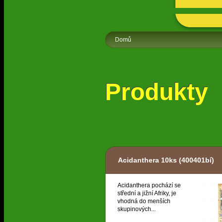
Domů
Produkty
Acidanthera 10ks
(400401bí)
Acidanthera pochází se
střední a jižní Afriky, je
vhodná do menších
skupinových...