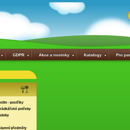
GDPR
Akce a novinky
Katalogy
Pro pa
tlin - postřiky
hrádkářské potřeby
ádoby
klamní předměty