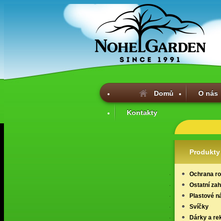
Domů
O nás
Kontakty
Produkty
Ochrana ros
Ostatní za
Plastové n
Svíčky
Dárky a re