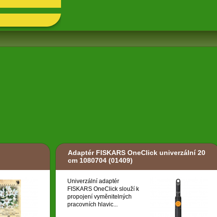
Adaptér FISKARS OneClick univerzální 20
cm 1080704
(01409)
Univerzální adaptér
FISKARS OneClick slouží k
propojení vyměnitelných
pracovních hlavic...