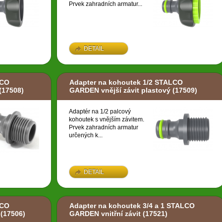
Prvek zahradních armatur...
DETAIL
LCO
Adapter na kohoutek 1/2 STALCO
(17508)
GARDEN vnější závit plastový
(17509)
Adaptér na 1/2 palcový
kohoutek s vnějším závitem.
Prvek zahradních armatur
určených k...
DETAIL
LCO
Adapter na kohoutek 3/4 a 1 STALCO
(17506)
GARDEN vnitřní závit
(17521)