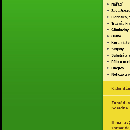
Nářadí
Zavlažovac
Floristika,
Travní a k
Cibuloviny 
Osivo
Keramické
Stojany
Substráty 
Fólie a texti
Hnojiva
Rohože a p
Kalendár
Zahrádká
poradna
E-mailov
zpravoda