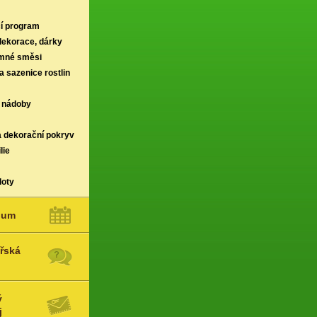
í program
 dekorace, dárky
rmné směsi
a sazenice rostlin
 nádoby
a dekorační pokryv
lie
loty
ium
řská
ý
j