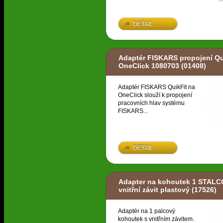
DETAIL
Adaptér FISKARS propojení Qu
OneClick 1080703
(01408)
Adaptér FISKARS QuikFit na
OneClick slouží k propojení
pracovních hlav systému
FISKARS...
DETAIL
Adapter na kohoutek 1 STAL
vnitřní závit plastový
(17526)
Adaptér na 1 palcový
kohoutek s vnitřním závitem.