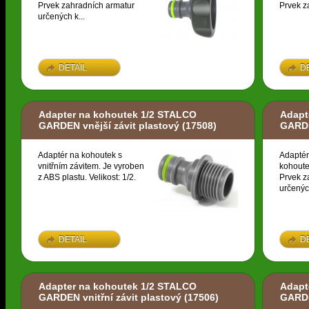
Prvek zahradních armatur
Prvek z
určených k...
DETAIL
D
Adapter na kohoutek 1/2 STALCO
Adapt
GARDEN vnější závit plastový
(17508)
GARDE
Adaptér na kohoutek s
Adaptér
vnitřním závitem. Je vyroben
kohoute
z ABS plastu. Velikost: 1/2.
Prvek z
určených
DETAIL
D
Adapter na kohoutek 1/2 STALCO
Adapt
GARDEN vnitřní závit plastový
(17506)
GARDE