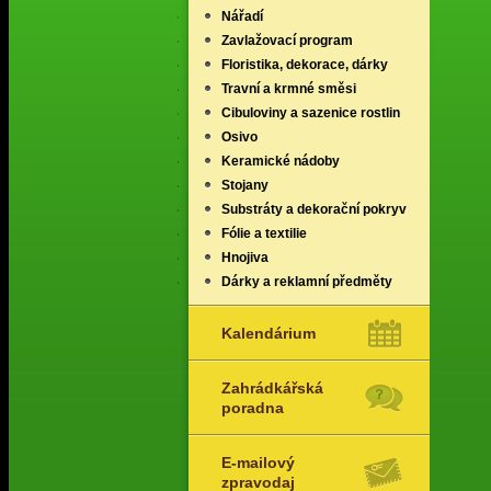
Nářadí
Zavlažovací program
Floristika, dekorace, dárky
Travní a krmné směsi
Cibuloviny a sazenice rostlin
Osivo
Keramické nádoby
Stojany
Substráty a dekorační pokryv
Fólie a textilie
Hnojiva
Dárky a reklamní předměty
Kalendárium
Zahrádkářská
poradna
E-mailový
zpravodaj