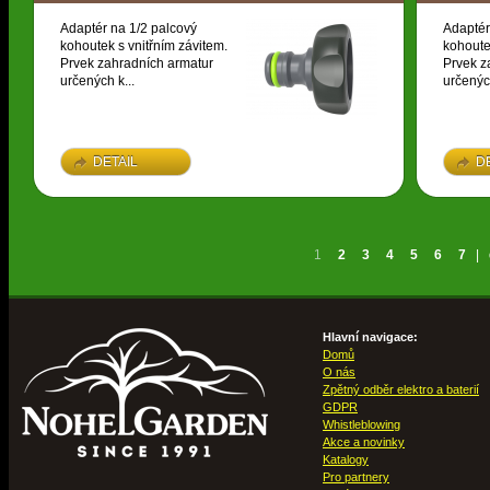
Adaptér na 1/2 palcový
Adaptér
kohoutek s vnitřním závitem.
kohoute
Prvek zahradních armatur
Prvek z
určených k...
určených
DETAIL
D
1
2
3
4
5
6
7
|
Hlavní navigace:
Domů
O nás
Zpětný odběr elektro a baterií
GDPR
Whistleblowing
Akce a novinky
Katalogy
Pro partnery