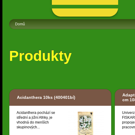
Domů
Produkty
Adapt
Acidanthera 10ks
(400401bí)
cm 10
Acidanthera pochází se
Univerz
střední a jižní Afriky, je
FISKARS
vhodná do menších
propoje
skupinových...
pracovní