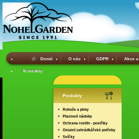
Domů
O nás
GDPR
Akce a
Kontakty
Produkty
Rohože a ploty
Plastové nádoby
Ochrana rostlin - postřiky
Ostatní zahrádkářské potřeby
Svíčky