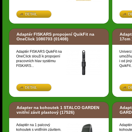
DETAIL
D
Adaptér FISKARS propojení QuikFit na
Adapt
OneClick 1080703
(01408)
17cm 
Adaptér FISKARS QuikFit na
Univerz
OneClick slouží k propojení
umožňuj
pracovních hlav systému
i od ji
FISKARS...
QuikFit..
DETAIL
D
Adapter na kohoutek 1 STALCO GARDEN
Adapt
vnitřní závit plastový
(17526)
GARDE
Adaptér na 1 palcový
Adaptér
kohoutek s vnitřním závitem.
kohoute