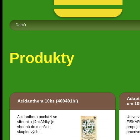
Domů
Produkty
Adapt
Acidanthera 10ks
(400401bí)
cm 10
Acidanthera pochází se
Univerz
střední a jižní Afriky, je
FISKARS
vhodná do menších
propoje
skupinových...
pracovní