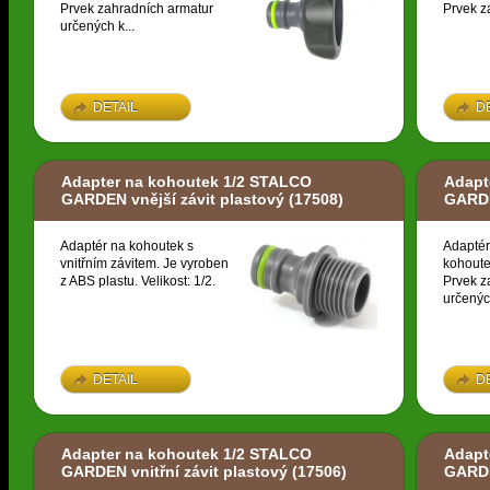
Prvek zahradních armatur
Prvek z
určených k...
DETAIL
D
Adapter na kohoutek 1/2 STALCO
Adapt
GARDEN vnější závit plastový
(17508)
GARDE
Adaptér na kohoutek s
Adaptér
vnitřním závitem. Je vyroben
kohoute
z ABS plastu. Velikost: 1/2.
Prvek z
určených
DETAIL
D
Adapter na kohoutek 1/2 STALCO
Adapt
GARDEN vnitřní závit plastový
(17506)
GARDE