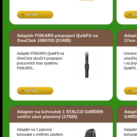
DETAIL
D
Adaptér FISKARS propojení QuikFit na
Adapt
OneClick 1080703
(01408)
17cm 
Adaptér FISKARS QuikFit na
Univerz
OneClick slouží k propojení
umožňuj
pracovních hlav systému
i od ji
FISKARS...
QuikFit..
DETAIL
D
Adapter na kohoutek 1 STALCO GARDEN
Adapt
vnitřní závit plastový
(17526)
GARDE
Adaptér na 1 palcový
Adaptér
kohoutek s vnitřním závitem.
kohoute