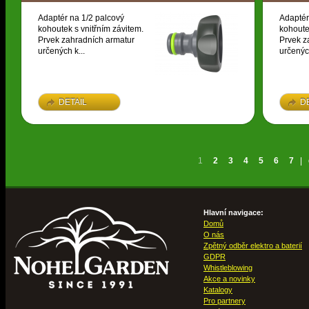
Adaptér na 1/2 palcový
Adaptér
kohoutek s vnitřním závitem.
kohoute
Prvek zahradních armatur
Prvek z
určených k...
určených
DETAIL
D
1
2
3
4
5
6
7
|
Hlavní navigace:
Domů
O nás
Zpětný odběr elektro a baterií
GDPR
Whistleblowing
Akce a novinky
Katalogy
Pro partnery