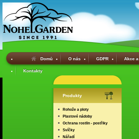
Domů
O nás
GDPR
Akce a
Kontakty
Produkty
Rohože a ploty
Plastové nádoby
Ochrana rostlin - postřiky
Svíčky
Nářadí