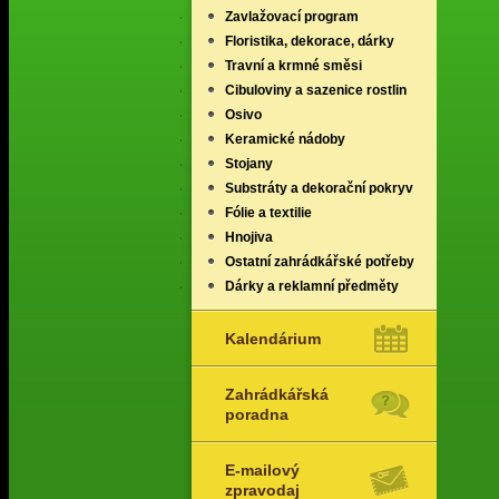
Zavlažovací program
Floristika, dekorace, dárky
Travní a krmné směsi
Cibuloviny a sazenice rostlin
Osivo
Keramické nádoby
Stojany
Substráty a dekorační pokryv
Fólie a textilie
Hnojiva
Ostatní zahrádkářské potřeby
Dárky a reklamní předměty
Kalendárium
Zahrádkářská
poradna
E-mailový
zpravodaj