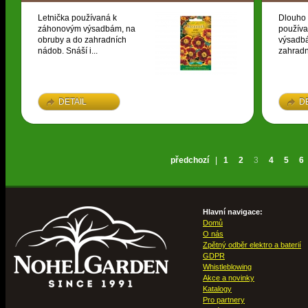
Letnička používaná k
Dlouho 
záhonovým výsadbám, na
použív
obruby a do zahradních
výsadbá
nádob. Snáší i...
zahradn
DETAIL
D
předchozí
|
1
2
3
4
5
6
Hlavní navigace:
Domů
O nás
Zpětný odběr elektro a baterií
GDPR
Whistleblowing
Akce a novinky
Katalogy
Pro partnery