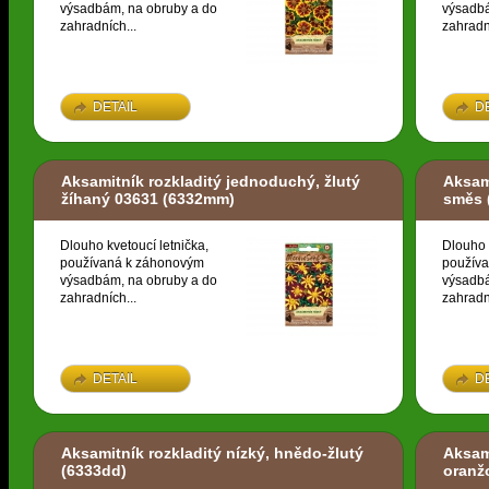
výsadbám, na obruby a do
výsadbá
zahradních...
zahradn
DETAIL
D
Aksamitník rozkladitý jednoduchý, žlutý
Aksami
žíhaný 03631
(6332mm)
směs
Dlouho kvetoucí letnička,
Dlouho 
používaná k záhonovým
použív
výsadbám, na obruby a do
výsadbá
zahradních...
zahradn
DETAIL
D
Aksamitník rozkladitý nízký, hnědo-žlutý
Aksami
(6333dd)
oranž