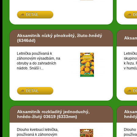
DETAIL
D
Aksamitník nízký plnokvětý, žluto-hnědý
Aksam
(6346dd)
Letnička používaná k
Letničk
záhonovým výsadbám, na
skupino
obruby a do zahradních
k řezu. 
nádob. Snáší i...
v humóz
DETAIL
D
Aksamitník rozkladitý jednoduchý,
Aksami
hnědo-žlutý 03619
(6333mm)
hnědý
Dlouho kvetoucí letnička,
Dlouho 
používaná k záhonovým
použív