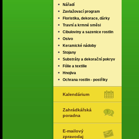
Nářadí
Zavlažovací program
Floristika, dekorace, dárky
Travní a krmné směsi
Cibuloviny a sazenice rostlin
Osivo
Keramické nádoby
Stojany
Substráty a dekorační pokryv
Fólie a textilie
Hnojiva
Ochrana rostlin - postřiky
Kalendárium
Zahrádkářská
poradna
E-mailový
zpravodaj