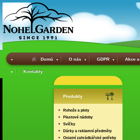
Domů
O nás
GDPR
Akce a
Kontakty
Produkty
Rohože a ploty
Plastové nádoby
Svíčky
Dárky a reklamní předměty
Ostatní zahrádkářské potřeby