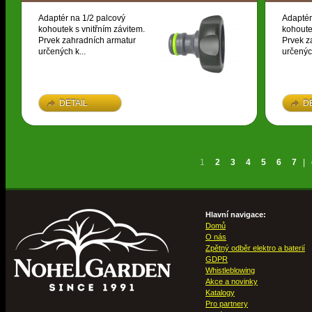
Adaptér na 1/2 palcový
Adaptér
kohoutek s vnitřním závitem.
kohoute
Prvek zahradních armatur
Prvek z
určených k...
určených
DETAIL
D
1
2
3
4
5
6
7
|
Hlavní navigace:
Domů
O nás
Zpětný odběr elektro a baterií
GDPR
Whistleblowing
Akce a novinky
Katalogy
Pro partnery