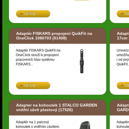
DETAIL
D
Adaptér FISKARS propojení QuikFit na
Adapt
OneClick 1080703
(01408)
17cm 
Adaptér FISKARS QuikFit na
Univerz
OneClick slouží k propojení
umožňuj
pracovních hlav systému
i od ji
FISKARS...
QuikFit..
DETAIL
D
Adapter na kohoutek 1 STALCO GARDEN
Adapt
vnitřní závit plastový
(17526)
GARDE
Adaptér na 1 palcový
Adaptér
kohoutek s vnitřním závitem.
kohoute