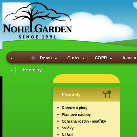
Domů
O nás
GDPR
Akce a
Kontakty
Produkty
Rohože a ploty
Plastové nádoby
Ochrana rostlin - postřiky
Svíčky
Nářadí