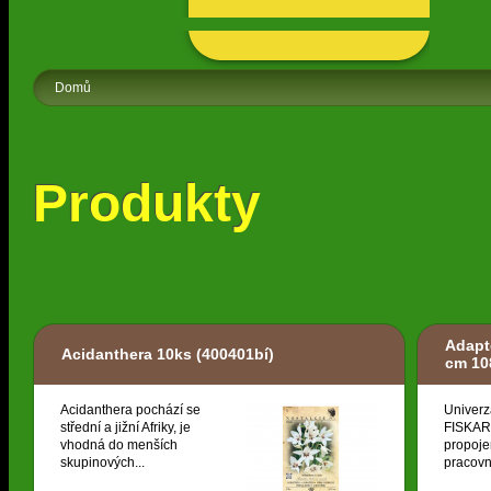
Domů
Produkty
Adapt
Acidanthera 10ks
(400401bí)
cm 10
Acidanthera pochází se
Univerz
střední a jižní Afriky, je
FISKARS
vhodná do menších
propoje
skupinových...
pracovní