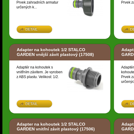
Prvek zahradních armatur
Prvek z
určených k...
DETAIL
D
Adapter na kohoutek 1/2 STALCO
Adapt
GARDEN vnější závit plastový
(17508)
GARDE
Adaptér na kohoutek s
Adaptér
vnitřním závitem. Je vyroben
kohoute
z ABS plastu. Velikost: 1/2.
Prvek z
určených
DETAIL
D
Adapter na kohoutek 1/2 STALCO
Adapt
GARDEN vnitřní závit plastový
(17506)
GARDE