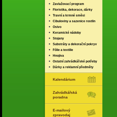
Zavlažovací program
Floristika, dekorace, dárky
Travní a krmné směsi
Cibuloviny a sazenice rostlin
Osivo
Keramické nádoby
Stojany
Substráty a dekorační pokryv
Fólie a textilie
Hnojiva
Ostatní zahrádkářské potřeby
Dárky a reklamní předměty
Kalendárium
Zahrádkářská
poradna
E-mailový
zpravodaj