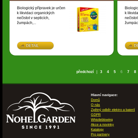
Biologický přípravek je určen
Biologi
k likvidaci organických
k likvid
nečistot v septicích,
nečistot
žumpách,...
žumpách
DETAIL
D
předchozí
|
3
4
5
6
7
8
Hlavní navigace:
Domů
O nás
Zpětný odběr elektro a baterií
GDPR
Whistleblowing
Akce a novinky
Katalogy
Pro partnery