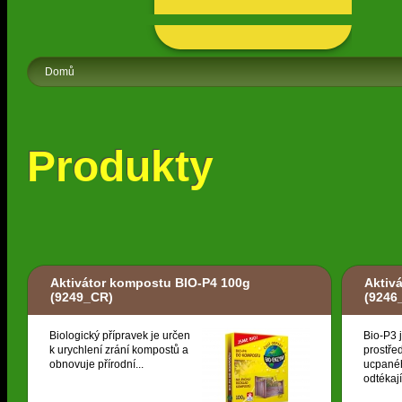
Domů
Produkty
Aktivátor kompostu BIO-P4 100g
Aktivá
(9249_CR)
(9246
Biologický přípravek je určen
Bio-P3 
k urychlení zrání kompostů a
prostřed
obnovuje přírodní...
ucpané
odtékají