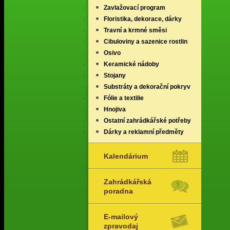
Zavlažovací program
Floristika, dekorace, dárky
Travní a krmné směsi
Cibuloviny a sazenice rostlin
Osivo
Keramické nádoby
Stojany
Substráty a dekorační pokryv
Fólie a textilie
Hnojiva
Ostatní zahrádkářské potřeby
Dárky a reklamní předměty
Kalendárium
Zahrádkářská
poradna
E-mailový
zpravodaj