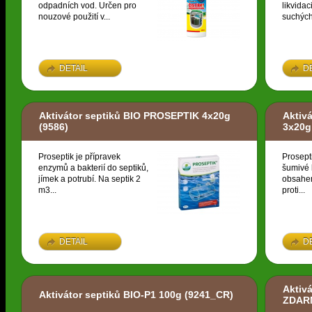
odpadních vod. Určen pro
likvidac
nouzové použití v...
suchých
DETAIL
D
Aktivátor septiků BIO PROSEPTIK 4x20g
Aktiv
(9586)
3x20g
Proseptik je přípravek
Prosept
enzymů a bakterií do septiků,
šumivé 
jímek a potrubí. Na septik 2
obsahem
m3...
proti...
DETAIL
D
Aktiv
Aktivátor septiků BIO-P1 100g
(9241_CR)
ZDAR