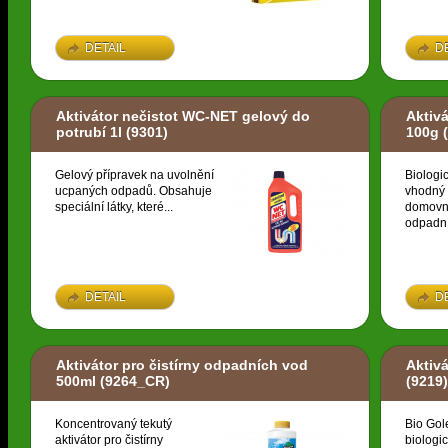
DETAIL
D
Aktivátor nečistot WC-NET gelový do
Aktivá
potrubí 1l
(9301)
100g
(
Gelový přípravek na uvolnění
Biologic
ucpaných odpadů. Obsahuje
vhodný 
speciální látky, které...
domovní
odpadní
DETAIL
D
Aktivátor pro čistírny odpadních vod
Aktiv
500ml
(9264_CR)
(9219)
Koncentrovaný tekutý
Bio Gol
aktivátor pro čistírny
biologic