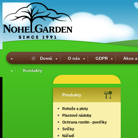
Domů
O nás
GDPR
Akce a
Kontakty
Produkty
Rohože a ploty
Plastové nádoby
Ochrana rostlin - postřiky
Svíčky
Nářadí