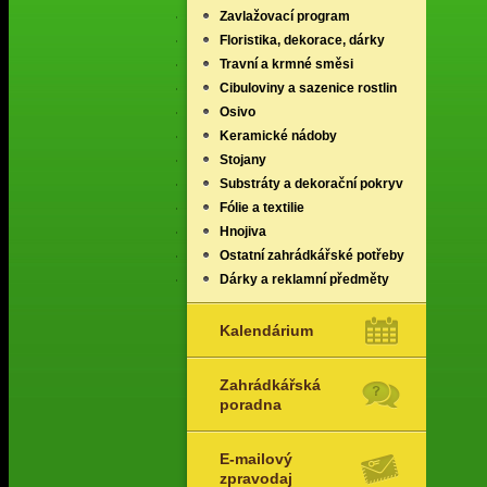
Zavlažovací program
Floristika, dekorace, dárky
Travní a krmné směsi
Cibuloviny a sazenice rostlin
Osivo
Keramické nádoby
Stojany
Substráty a dekorační pokryv
Fólie a textilie
Hnojiva
Ostatní zahrádkářské potřeby
Dárky a reklamní předměty
Kalendárium
Zahrádkářská
poradna
E-mailový
zpravodaj