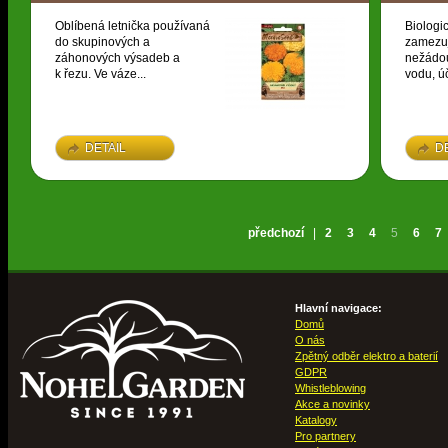
Oblíbená letnička používaná
Biologi
do skupinových a
zamezuj
záhonových výsadeb a
nežádou
k řezu. Ve váze...
vodu, úč
DETAIL
D
předchozí
|
2
3
4
5
6
7
Hlavní navigace:
Domů
O nás
Zpětný odběr elektro a baterií
GDPR
Whistleblowing
Akce a novinky
Katalogy
Pro partnery