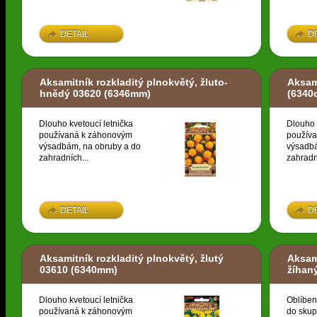
DETAIL
D
Aksamitník rozkladitý plnokvětý, žluto-
Aksami
hnědý 03620
(6346mm)
(6340
Dlouho kvetoucí letnička
Dlouho 
používaná k záhonovým
použív
výsadbám, na obruby a do
výsadbá
zahradních...
zahradn
DETAIL
D
Aksamitník rozkladitý plnokvětý, žlutý
Aksami
03610
(6340mm)
žíhan
Dlouho kvetoucí letnička
Oblíben
používaná k záhonovým
do skup