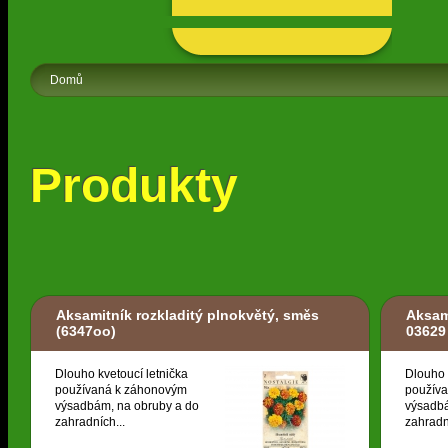
Domů
Produkty
Aksamitník rozkladitý plnokvětý, směs
Aksam
(6347oo)
03629
Dlouho kvetoucí letnička
Dlouho 
používaná k záhonovým
použív
výsadbám, na obruby a do
výsadbá
zahradních...
zahradn