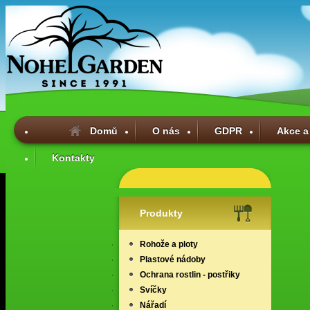
Domů
O nás
GDPR
Akce a
Kontakty
Produkty
Rohože a ploty
Plastové nádoby
Ochrana rostlin - postřiky
Svíčky
Nářadí