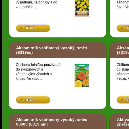
výsadbám, na obruby a do
záhonov
zahradních...
řezu. Ve
DETAIL
D
Aksamitník vzpřímený vysoký, směs
Aksam
(6319cc)
(6319
Oblíbená letnička používaná
Oblíben
do skupinových a
do skup
záhonových výsadeb a
záhono
k řezu. Ve váze...
k řezu. 
DETAIL
D
Aksamitník vzpřímený vysoký, směs
Aktivá
03609
(6319mm)
zneči