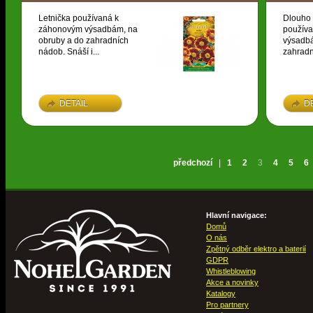
Letnička používaná k
Dlouho 
záhonovým výsadbám, na
použív
obruby a do zahradních
výsadbá
nádob. Snáší i...
zahradn
DETAIL
D
předchozí
|
1
2
3
4
5
6
Hlavní navigace:
Domů
O nás
Zpětný odběr elektro a baterií
GDPR
Whistleblowing
Akce a novinky
Katalogy
Pro partnery