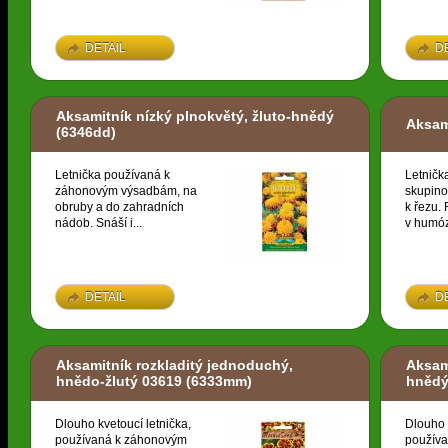
DETAIL
D
Aksamitník nízký plnokvětý, žluto-hnědý
Aksam
(6346dd)
Letnička používaná k
Letničk
záhonovým výsadbám, na
skupino
obruby a do zahradních
k řezu. 
nádob. Snáší i...
v humóz
DETAIL
D
Aksamitník rozkladitý jednoduchý,
Aksami
hnědo-žlutý 03619
(6333mm)
hnědý
Dlouho kvetoucí letnička,
Dlouho 
používaná k záhonovým
použív