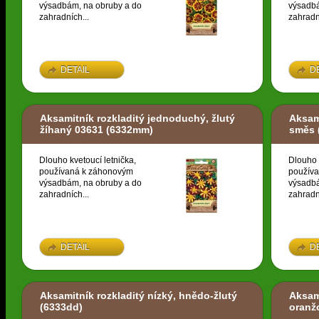
výsadbám, na obruby a do
výsadbá
zahradních...
zahradn
DETAIL
D
Aksamitník rozkladitý jednoduchý, žlutý
Aksami
žíhaný 03631
(6332mm)
směs
Dlouho kvetoucí letnička,
Dlouho 
používaná k záhonovým
použív
výsadbám, na obruby a do
výsadbá
zahradních...
zahradn
DETAIL
D
Aksamitník rozkladitý nízký, hnědo-žlutý
Aksami
(6333dd)
oranž