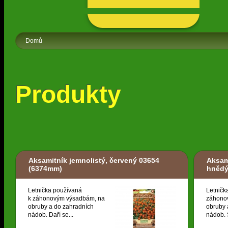
Domů
Produkty
Aksamitník jemnolistý, červený 03654
Aksam
(6374mm)
hněd
Letnička používaná
Letničk
k záhonovým výsadbám, na
záhono
obruby a do zahradních
obruby 
nádob. Daří se...
nádob. S