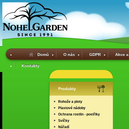
Domů
O nás
GDPR
Akce a
Kontakty
Produkty
Rohože a ploty
Plastové nádoby
Ochrana rostlin - postřiky
Svíčky
Nářadí