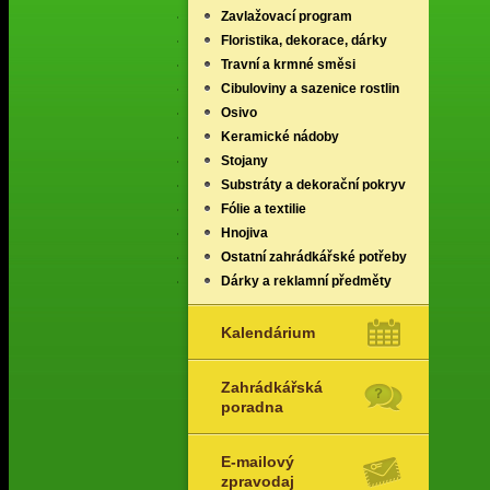
Zavlažovací program
Floristika, dekorace, dárky
Travní a krmné směsi
Cibuloviny a sazenice rostlin
Osivo
Keramické nádoby
Stojany
Substráty a dekorační pokryv
Fólie a textilie
Hnojiva
Ostatní zahrádkářské potřeby
Dárky a reklamní předměty
Kalendárium
Zahrádkářská
poradna
E-mailový
zpravodaj