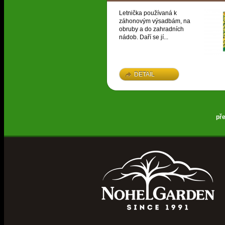
Letnička používaná k
záhonovým výsadbám, na
obruby a do zahradních
nádob. Daří se jí...
DETAIL
př