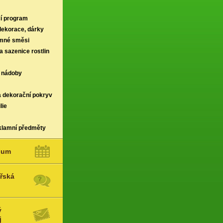
í program
 dekorace, dárky
rmné směsi
a sazenice rostlin
 nádoby
a dekorační pokryv
lie
klamní předměty
ium
řská
ý
j