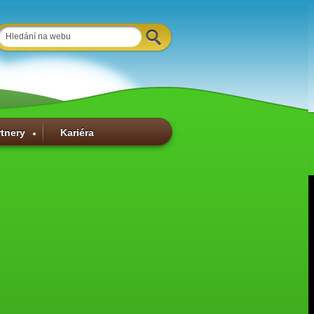
rtnery
Kariéra