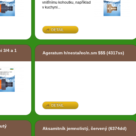
vnitřnímu kohoutku, například
v kuchyni...
DETAIL
 3/4 a 1
Ageratum h/nestařec/n.sm $$$
(4317ss)
DETAIL
lutý
Aksamitník jemnolistý, červený
(6374dd)