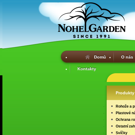
Domů
O nás
Kontakty
Produkty
Rohože a p
Plastové n
Ochrana ros
Ostatní za
Svíčky