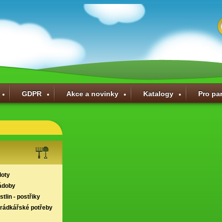
GDPR
Akce a novinky
Katalogy
Pro pa
loty
ádoby
tlin - postřiky
hrádkářské potřeby