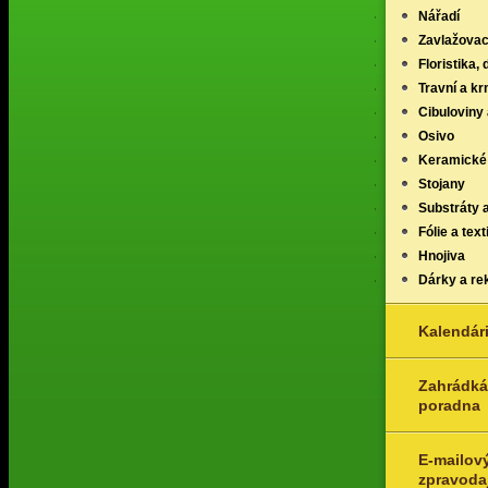
Nářadí
Zavlažovac
Floristika,
Travní a k
Cibuloviny 
Osivo
Keramické
Stojany
Substráty 
Fólie a texti
Hnojiva
Dárky a re
Kalendár
Zahrádká
poradna
E-mailov
zpravoda