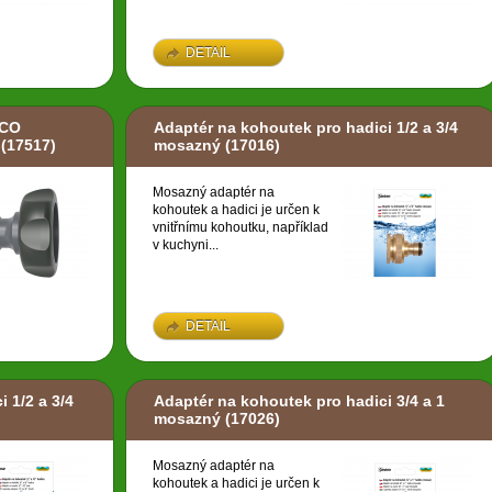
DETAIL
LCO
Adaptér na kohoutek pro hadici 1/2 a 3/4
(17517)
mosazný
(17016)
Mosazný adaptér na
kohoutek a hadici je určen k
vnitřnímu kohoutku, například
v kuchyni...
DETAIL
 1/2 a 3/4
Adaptér na kohoutek pro hadici 3/4 a 1
mosazný
(17026)
Mosazný adaptér na
kohoutek a hadici je určen k