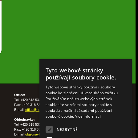
Tyto webové stránky
používají soubory cookie.
Tyto webové stránky používají soubory
cookie ke zlepšení uživatelského zážitku.
Office:
Používáním našich webových stránek
Tel: +420 318 533 511
souhlasíte se všemi soubory cookie v
Fax: +420 318 533 513
souladu s našimi zásadami používání
E-mail:
office@nohelgarden.cz
souborů cookie.
Více informací
Objednávky:
Tel: +420 318 533 533
NEZBYTNÉ
Fax: +420 318 533 538
E-mail:
objednavky@nohelgarden.cz