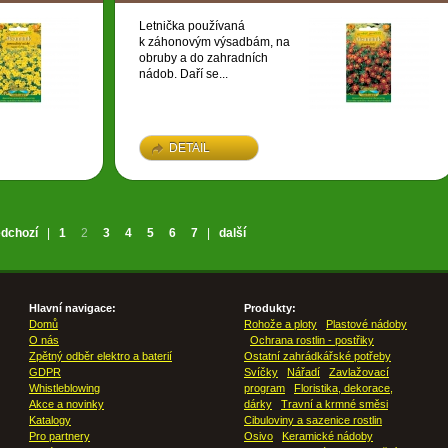
Letnička používaná
k záhonovým výsadbám, na
obruby a do zahradních
nádob. Daří se...
DETAIL
edchozí
|
1
2
3
4
5
6
7
|
další
Hlavní navigace:
Produkty:
Domů
Rohože a ploty
Plastové nádoby
O nás
Ochrana rostlin - postřiky
Zpětný odběr elektro a baterií
Ostatní zahrádkářské potřeby
GDPR
Svíčky
Nářadí
Zavlažovací
Whistleblowing
program
Floristika, dekorace,
Akce a novinky
dárky
Travní a krmné směsi
Katalogy
Cibuloviny a sazenice rostlin
Pro partnery
Osivo
Keramické nádoby