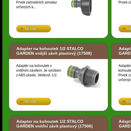
Prvek zahradních armatur
Prvek z
určených k...
DETAIL
D
Adapter na kohoutek 1/2 STALCO
Adapt
GARDEN vnější závit plastový
(17508)
GARDE
Adaptér na kohoutek s
Adaptér
vnitřním závitem. Je vyroben
kohoute
z ABS plastu. Velikost: 1/2.
Prvek z
určených
DETAIL
D
Adapter na kohoutek 1/2 STALCO
Adapt
GARDEN vnitřní závit plastový
(17506)
GARDE