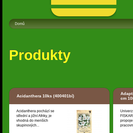
Domů
Produkty
Adapt
Acidanthera 10ks
(400401bí)
cm 10
Acidanthera pochází se
Univerz
střední a jižní Afriky, je
FISKARS
vhodná do menších
propoje
skupinových...
pracovní