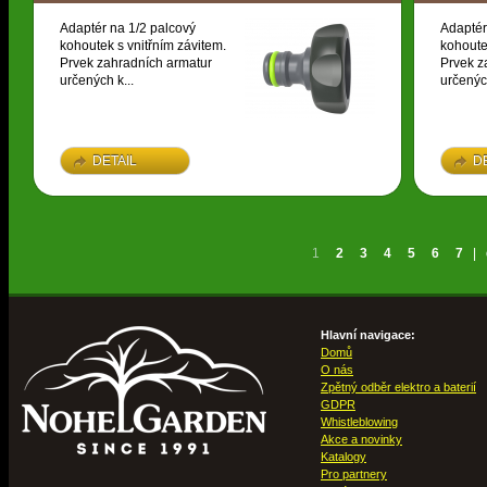
Adaptér na 1/2 palcový
Adaptér
kohoutek s vnitřním závitem.
kohoute
Prvek zahradních armatur
Prvek z
určených k...
určených
DETAIL
D
1
2
3
4
5
6
7
|
Hlavní navigace:
Domů
O nás
Zpětný odběr elektro a baterií
GDPR
Whistleblowing
Akce a novinky
Katalogy
Pro partnery