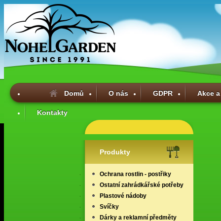
Domů
O nás
GDPR
Akce a
Kontakty
Produkty
Ochrana rostlin - postřiky
Ostatní zahrádkářské potřeby
Plastové nádoby
Svíčky
Dárky a reklamní předměty