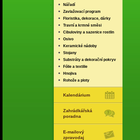
Nářadí
Zavlažovací program
Floristika, dekorace, dárky
Travní a krmné směsi
Cibuloviny a sazenice rostlin
Osivo
Keramické nádoby
Stojany
Substráty a dekorační pokryv
Fólie a textilie
Hnojiva
Rohože a ploty
Kalendárium
Zahrádkářská
poradna
E-mailový
zpravodaj