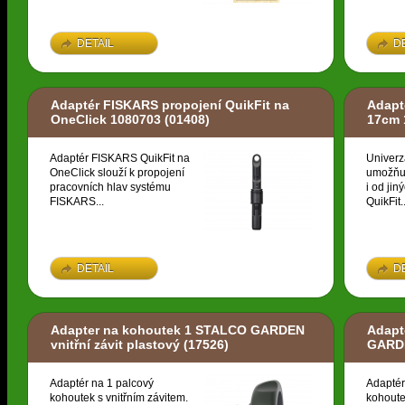
DETAIL
D
Adaptér FISKARS propojení QuikFit na
Adapt
OneClick 1080703
(01408)
17cm 
Adaptér FISKARS QuikFit na
Univerz
OneClick slouží k propojení
umožňuj
pracovních hlav systému
i od ji
FISKARS...
QuikFit..
DETAIL
D
Adapter na kohoutek 1 STALCO GARDEN
Adapt
vnitřní závit plastový
(17526)
GARDE
Adaptér na 1 palcový
Adaptér
kohoutek s vnitřním závitem.
kohoute