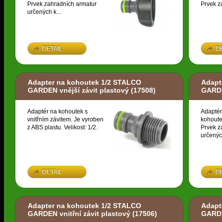
Prvek zahradních armatur
Prvek z
určených k...
DETAIL
D
Adapter na kohoutek 1/2 STALCO
Adapt
GARDEN vnější závit plastový
(17508)
GARDE
Adaptér na kohoutek s
Adaptér
vnitřním závitem. Je vyroben
kohoute
z ABS plastu. Velikost: 1/2.
Prvek z
určených
DETAIL
D
Adapter na kohoutek 1/2 STALCO
Adapt
GARDEN vnitřní závit plastový
(17506)
GARDE