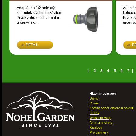
Adaptér na 1/2 palcový
Adaptér
kohoutek s vnitřním závitem.
kohoute
Prvek zahradních armatur
Prvek z
určených k...
určených
DETAIL
D
1
2
3
4
5
6
7
|
Hlavní navigace:
Domů
O nás
Zpětný odběr elektro a baterií
GDPR
Whistleblowing
Akce a novinky
Katalogy
Pro partnery