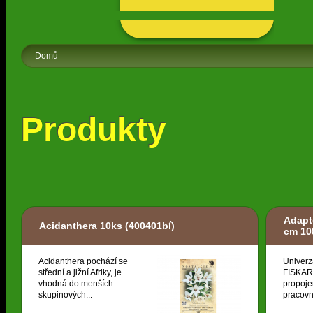
Domů
Produkty
Adapt
Acidanthera 10ks
(400401bí)
cm 10
Acidanthera pochází se
Univerz
střední a jižní Afriky, je
FISKARS
vhodná do menších
propoje
skupinových...
pracovní