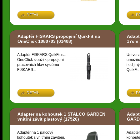
DETAIL
D
Adaptér FISKARS propojení QuikFit na
Adapt
OneClick 1080703
(01408)
17cm 
Adaptér FISKARS QuikFit na
Univerz
OneClick slouží k propojení
umožňuj
pracovních hlav systému
i od ji
FISKARS...
QuikFit..
DETAIL
D
Adapter na kohoutek 1 STALCO GARDEN
Adapt
vnitřní závit plastový
(17526)
GARDE
Adaptér na 1 palcový
Adaptér
kohoutek s vnitřním závitem.
kohoute