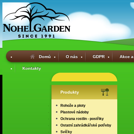
Domů
O nás
GDPR
Akce a
Kontakty
Produkty
Rohože a ploty
Plastové nádoby
Ochrana rostlin - postřiky
Ostatní zahrádkářské potřeby
Svíčky