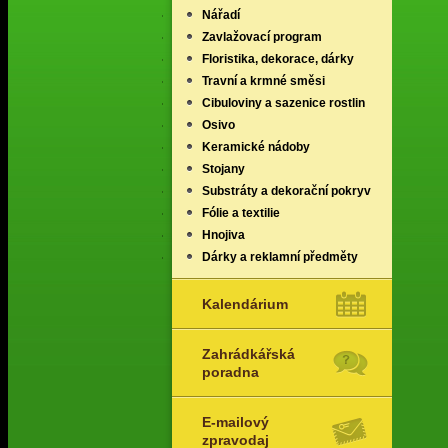
Nářadí
Zavlažovací program
Floristika, dekorace, dárky
Travní a krmné směsi
Cibuloviny a sazenice rostlin
Osivo
Keramické nádoby
Stojany
Substráty a dekorační pokryv
Fólie a textilie
Hnojiva
Dárky a reklamní předměty
Kalendárium
Zahrádkářská
poradna
E-mailový
zpravodaj