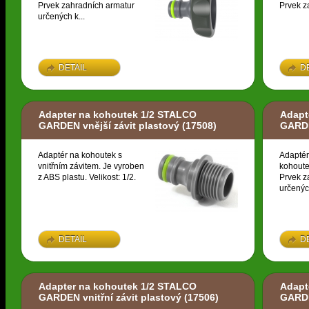
Prvek zahradních armatur
Prvek z
určených k...
DETAIL
D
Adapter na kohoutek 1/2 STALCO
Adapt
GARDEN vnější závit plastový
(17508)
GARDE
Adaptér na kohoutek s
Adaptér
vnitřním závitem. Je vyroben
kohoute
z ABS plastu. Velikost: 1/2.
Prvek z
určených
DETAIL
D
Adapter na kohoutek 1/2 STALCO
Adapt
GARDEN vnitřní závit plastový
(17506)
GARDE