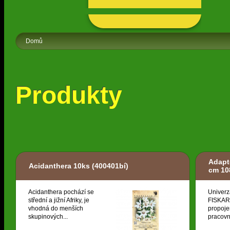
Domů
Produkty
Adapt
Acidanthera 10ks
(400401bí)
cm 10
Acidanthera pochází se
Univerz
střední a jižní Afriky, je
FISKARS
vhodná do menších
propoje
skupinových...
pracovní