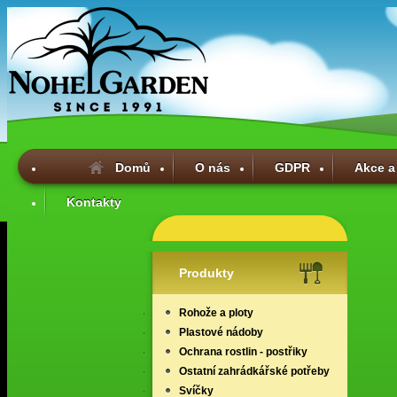
Domů
O nás
GDPR
Akce a
Kontakty
Produkty
Rohože a ploty
Plastové nádoby
Ochrana rostlin - postřiky
Ostatní zahrádkářské potřeby
Svíčky