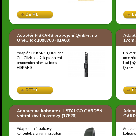
DETAIL
D
Adaptér FISKARS propojení QuikFit na
Adapt
OneClick 1080703
(01408)
17cm 
Adaptér FISKARS QuikFit na
Univerz
OneClick slouží k propojení
umožňuj
pracovních hlav systému
i od ji
FISKARS...
QuikFit..
DETAIL
D
Adapter na kohoutek 1 STALCO GARDEN
Adapt
vnitřní závit plastový
(17526)
GARDE
Adaptér na 1 palcový
Adaptér
kohoutek s vnitřním závitem.
kohoute