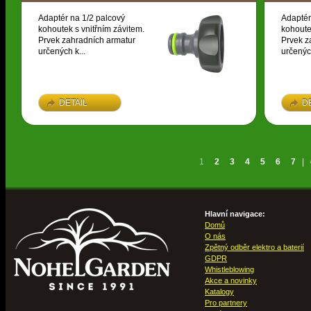
Adaptér na 1/2 palcový
Adaptér
kohoutek s vnitřním závitem.
kohoute
Prvek zahradních armatur
Prvek z
určených k...
určených
DETAIL
D
1
2
3
4
5
6
7
|
Hlavní navigace:
Domů
O nás
Zpětný odběr elektro a baterií
GDPR
Whistleblowing
Akce a novinky
Katalogy
Pro partnery