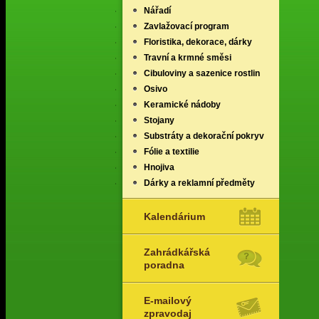
Nářadí
Zavlažovací program
Floristika, dekorace, dárky
Travní a krmné směsi
Cibuloviny a sazenice rostlin
Osivo
Keramické nádoby
Stojany
Substráty a dekorační pokryv
Fólie a textilie
Hnojiva
Dárky a reklamní předměty
Kalendárium
Zahrádkářská
poradna
E-mailový
zpravodaj