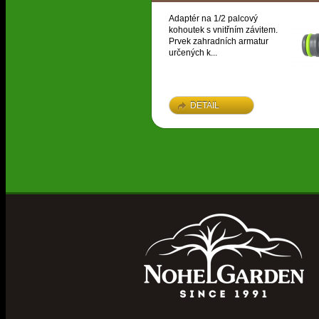
Adaptér na 1/2 palcový
kohoutek s vnitřním závitem.
Prvek zahradních armatur
určených k...
DETAIL