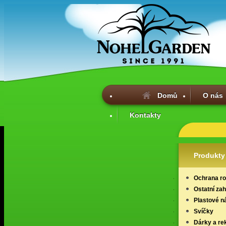
Domů
O nás
Kontakty
Produkty
Ochrana ros
Ostatní za
Plastové n
Svíčky
Dárky a re