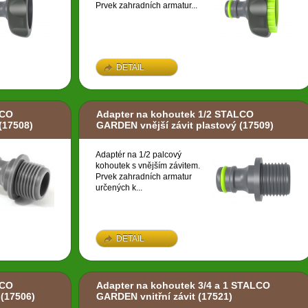
Prvek zahradních armatur...
DETAIL
LCO
Adapter na kohoutek 1/2 STALCO
(17508)
GARDEN vnější závit plastový
(17509)
Adaptér na 1/2 palcový
kohoutek s vnějším závitem.
Prvek zahradních armatur
určených k...
DETAIL
LCO
Adapter na kohoutek 3/4 a 1 STALCO
(17506)
GARDEN vnitřní závit
(17521)