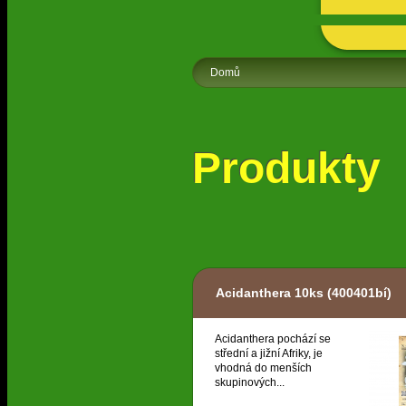
Domů
Produkty
Acidanthera 10ks
(400401bí)
Acidanthera pochází se
střední a jižní Afriky, je
vhodná do menších
skupinových...