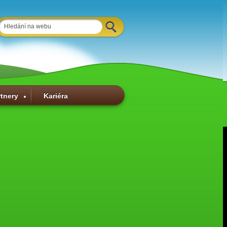
rtnery
Kariéra