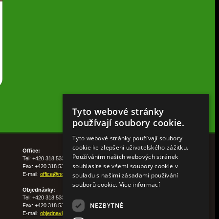
Tyto webové stránky
používají soubory cookie.
Tyto webové stránky používají soubory
cookie ke zlepšení uživatelského zážitku.
Office:
Používáním našich webových stránek
Tel: +420 318 533 511
souhlasíte se všemi soubory cookie v
Fax: +420 318 533 513
souladu s našimi zásadami používání
E-mail:
office@nohelgarden.cz
souborů cookie.
Více informací
Objednávky:
Tel: +420 318 533 533
NEZBYTNÉ
Fax: +420 318 533 538
E-mail:
objednavky@nohelgarden.cz