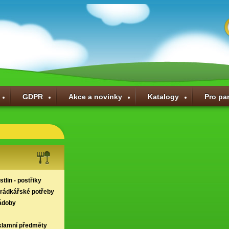
GDPR
Akce a novinky
Katalogy
Pro pa
tlin - postřiky
hrádkářské potřeby
ádoby
klamní předměty