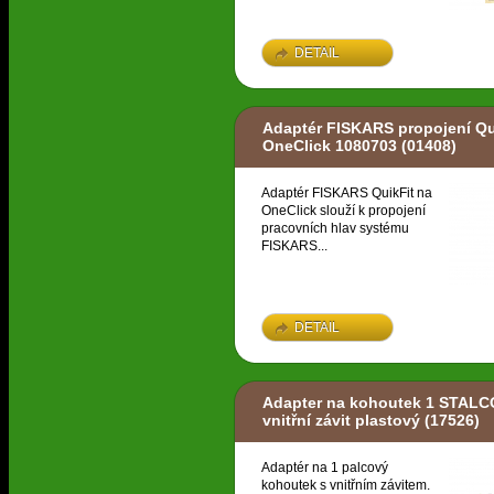
DETAIL
Adaptér FISKARS propojení Qu
OneClick 1080703
(01408)
Adaptér FISKARS QuikFit na
OneClick slouží k propojení
pracovních hlav systému
FISKARS...
DETAIL
Adapter na kohoutek 1 STAL
vnitřní závit plastový
(17526)
Adaptér na 1 palcový
kohoutek s vnitřním závitem.