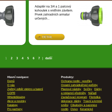
Adaptér na 3/4 a 1 palcový
kohoutek s vnitřním závitem.
Prvek zahradních armatur
určených...
DETAIL
1
2
3
4
5
6
7
|
další
Hlavní navigace:
Produkty:
Domů
Ochrana rostlin - postřiky
O nás
Ostatní zahrádkářské potřeby
Zpětný odběr elektro a baterií
Plastové nádoby
Svíčky
Dárky
GDPR
a reklamní předměty
Nářadí
Whistleblowing
Zavlažovací program
Floristika,
Akce a novinky
dekorace, dárky
Travní a krmné
Katalogy
směsi
Cibuloviny a sazenice
Pro partnery
rostlin
Osivo
Keramické