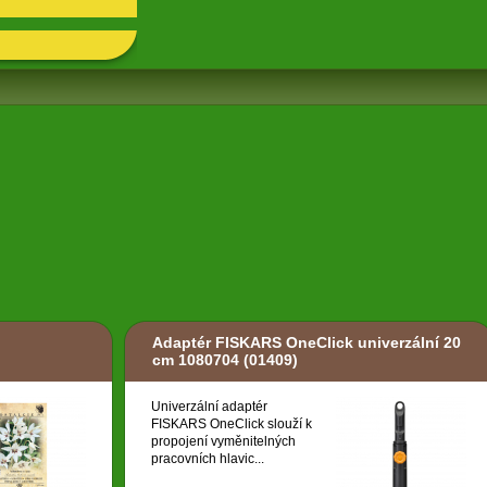
Adaptér FISKARS OneClick univerzální 20
cm 1080704
(01409)
Univerzální adaptér
FISKARS OneClick slouží k
propojení vyměnitelných
pracovních hlavic...