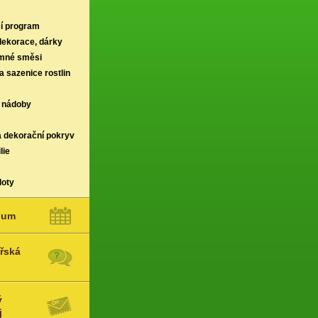
í program
 dekorace, dárky
rmné směsi
a sazenice rostlin
 nádoby
a dekorační pokryv
lie
loty
ium
řská
ý
j