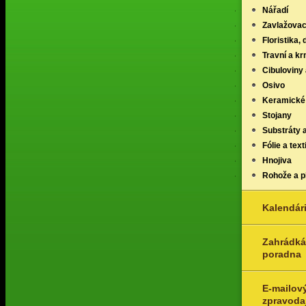
Nářadí
Zavlažovac
Floristika,
Travní a k
Cibuloviny 
Osivo
Keramické
Stojany
Substráty 
Fólie a texti
Hnojiva
Rohože a p
Kalendár
Zahrádká
poradna
E-mailov
zpravoda