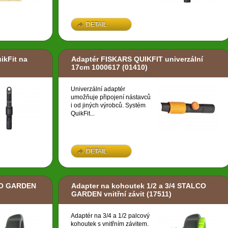
DETAIL
ikFit na
Adaptér FISKARS QUIKFIT univerzální
17cm 1000617
(01410)
Univerzální adaptér
umožňuje připojení nástavců
i od jiných výrobců. Systém
QuikFit...
DETAIL
CO GARDEN
Adapter na kohoutek 1/2 a 3/4 STALCO
GARDEN vnitřní závit
(17511)
Adaptér na 3/4 a 1/2 palcový
kohoutek s vnitřním závitem.