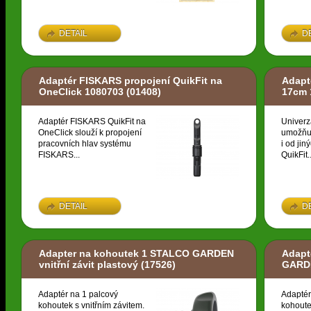
DETAIL
D
Adaptér FISKARS propojení QuikFit na
Adapt
OneClick 1080703
(01408)
17cm 
Adaptér FISKARS QuikFit na
Univerz
OneClick slouží k propojení
umožňuj
pracovních hlav systému
i od ji
FISKARS...
QuikFit..
DETAIL
D
Adapter na kohoutek 1 STALCO GARDEN
Adapt
vnitřní závit plastový
(17526)
GARDE
Adaptér na 1 palcový
Adaptér
kohoutek s vnitřním závitem.
kohoute