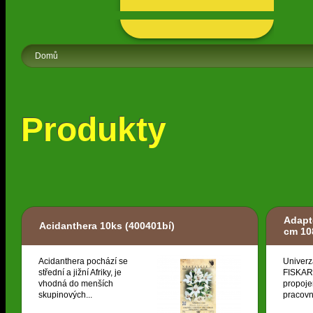
Domů
Produkty
Adapt
Acidanthera 10ks
(400401bí)
cm 10
Acidanthera pochází se
Univerz
střední a jižní Afriky, je
FISKARS
vhodná do menších
propoje
skupinových...
pracovní