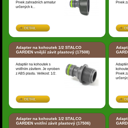
Prvek zahradních armatur
Prvek z
určených k...
DETAIL
D
Adapter na kohoutek 1/2 STALCO
Adapt
GARDEN vnější závit plastový
(17508)
GARDE
Adaptér na kohoutek s
Adaptér
vnitřním závitem. Je vyroben
kohoute
z ABS plastu. Velikost: 1/2.
Prvek z
určených
DETAIL
D
Adapter na kohoutek 1/2 STALCO
Adapt
GARDEN vnitřní závit plastový
(17506)
GARDE