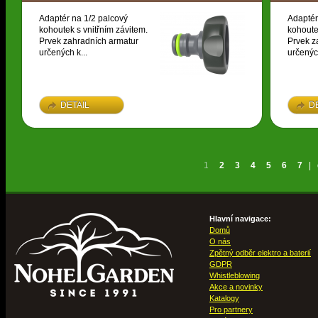
Adaptér na 1/2 palcový
Adaptér
kohoutek s vnitřním závitem.
kohoute
Prvek zahradních armatur
Prvek z
určených k...
určených
DETAIL
D
1
2
3
4
5
6
7
|
Hlavní navigace:
Domů
O nás
Zpětný odběr elektro a baterií
GDPR
Whistleblowing
Akce a novinky
Katalogy
Pro partnery