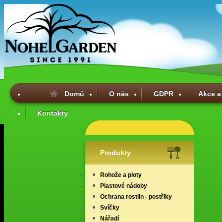
Domů
O nás
GDPR
Akce a
Kontakty
Produkty
Rohože a ploty
Plastové nádoby
Ochrana rostlin - postřiky
Svíčky
Nářadí