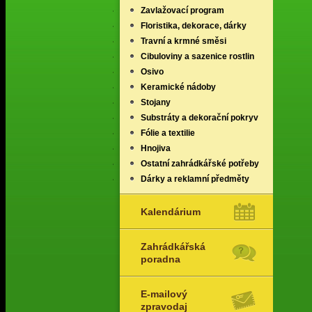
Zavlažovací program
Floristika, dekorace, dárky
Travní a krmné směsi
Cibuloviny a sazenice rostlin
Osivo
Keramické nádoby
Stojany
Substráty a dekorační pokryv
Fólie a textilie
Hnojiva
Ostatní zahrádkářské potřeby
Dárky a reklamní předměty
Kalendárium
Zahrádkářská
poradna
E-mailový
zpravodaj