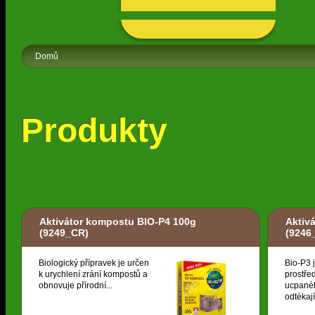
Domů
Produkty
Aktivátor kompostu BIO-P4 100g
Aktivá
(9249_CR)
(9246
Biologický přípravek je určen
Bio-P3 
k urychlení zrání kompostů a
prostřed
obnovuje přírodní...
ucpané
odtékají