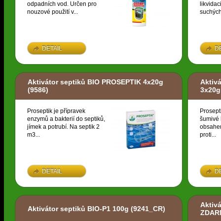
odpadních vod. Určen pro
likvidac
nouzové použití v...
suchých
DETAIL
D
Aktivátor septiků BIO PROSEPTIK 4x20g
Aktiv
(9586)
3x20g
Proseptik je přípravek
Prosept
enzymů a bakterií do septiků,
šumivé 
jímek a potrubí. Na septik 2
obsahem
m3...
proti...
DETAIL
D
Aktiv
Aktivátor septiků BIO-P1 100g
(9241_CR)
ZDAR