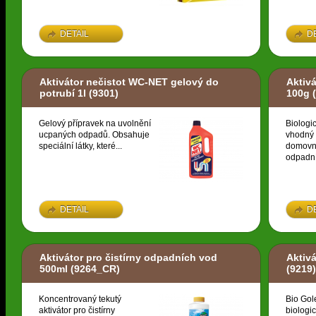
DETAIL
D
Aktivátor nečistot WC-NET gelový do
Aktivá
potrubí 1l
(9301)
100g
(
Gelový přípravek na uvolnění
Biologic
ucpaných odpadů. Obsahuje
vhodný 
speciální látky, které...
domovní
odpadní
DETAIL
D
Aktivátor pro čistírny odpadních vod
Aktiv
500ml
(9264_CR)
(9219)
Koncentrovaný tekutý
Bio Gol
aktivátor pro čistírny
biologic