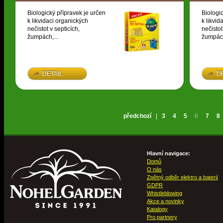
Biologický přípravek je určen
Biologi
k likvidaci organických
k likvid
nečistot v septicích,
nečistot
žumpách,...
žumpách
DETAIL
D
předchozí
|
3
4
5
6
7
8
Hlavní navigace:
Domů
O nás
Zpětný odběr elektro a baterií
GDPR
Whistleblowing
Akce a novinky
Katalogy
Pro partnery