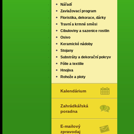
Nářadí
Zavlažovací program
Floristika, dekorace, dárky
Travní a krmné směsi
Cibuloviny a sazenice rostlin
Osivo
Keramické nádoby
Stojany
Substráty a dekorační pokryv
Fólie a textilie
Hnojiva
Rohože a ploty
Kalendárium
Zahrádkářská
poradna
E-mailový
zpravodaj