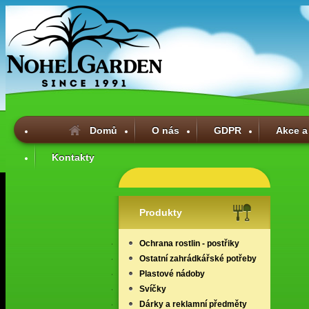
Domů
O nás
GDPR
Akce a
Kontakty
Produkty
Ochrana rostlin - postřiky
Ostatní zahrádkářské potřeby
Plastové nádoby
Svíčky
Dárky a reklamní předměty