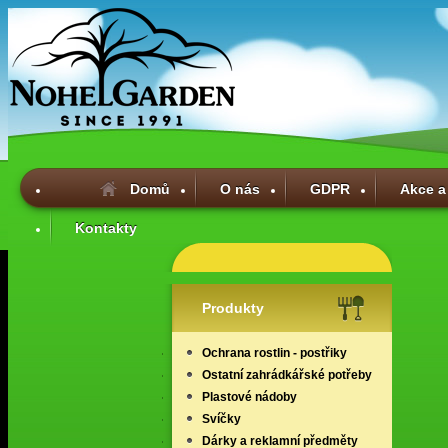
Domů
O nás
GDPR
Akce a
Kontakty
Produkty
Ochrana rostlin - postřiky
Ostatní zahrádkářské potřeby
Plastové nádoby
Svíčky
Dárky a reklamní předměty