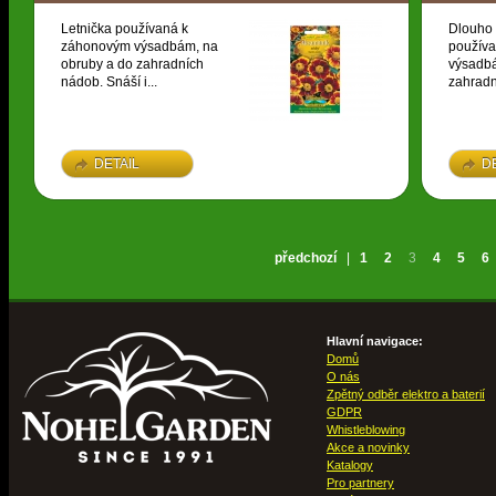
Letnička používaná k
Dlouho 
záhonovým výsadbám, na
použív
obruby a do zahradních
výsadbá
nádob. Snáší i...
zahradn
DETAIL
D
předchozí
|
1
2
3
4
5
6
Hlavní navigace:
Domů
O nás
Zpětný odběr elektro a baterií
GDPR
Whistleblowing
Akce a novinky
Katalogy
Pro partnery