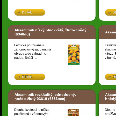
DETAIL
D
Aksamitník nízký plnokvětý, žluto-hnědý
Aksam
(6346dd)
Letnička používaná k
Letničk
záhonovým výsadbám, na
skupino
obruby a do zahradních
k řezu. 
nádob. Snáší i...
v humóz
DETAIL
D
Aksamitník rozkladitý jednoduchý,
Aksami
hnědo-žlutý 03619
(6333mm)
hnědý
Dlouho kvetoucí letnička,
Dlouho 
používaná k záhonovým
použív