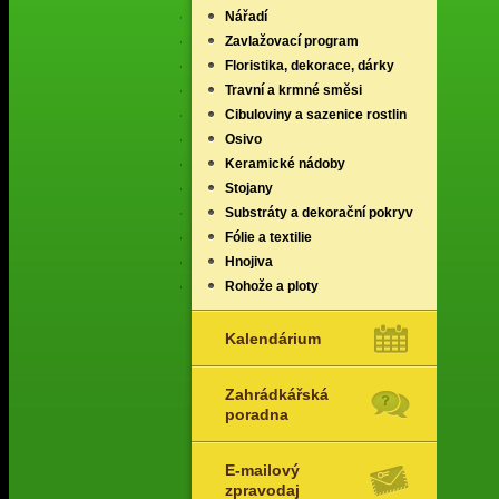
Nářadí
Zavlažovací program
Floristika, dekorace, dárky
Travní a krmné směsi
Cibuloviny a sazenice rostlin
Osivo
Keramické nádoby
Stojany
Substráty a dekorační pokryv
Fólie a textilie
Hnojiva
Rohože a ploty
Kalendárium
Zahrádkářská
poradna
E-mailový
zpravodaj