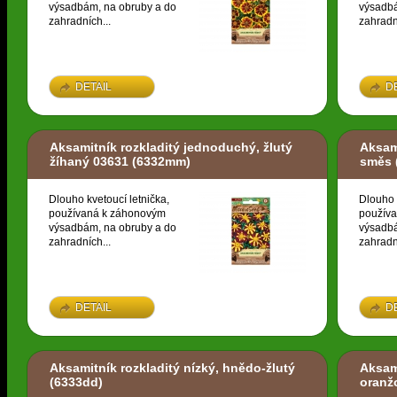
výsadbám, na obruby a do
výsadbá
zahradních...
zahradn
DETAIL
D
Aksamitník rozkladitý jednoduchý, žlutý
Aksami
žíhaný 03631
(6332mm)
směs
Dlouho kvetoucí letnička,
Dlouho 
používaná k záhonovým
použív
výsadbám, na obruby a do
výsadbá
zahradních...
zahradn
DETAIL
D
Aksamitník rozkladitý nízký, hnědo-žlutý
Aksami
(6333dd)
oranž