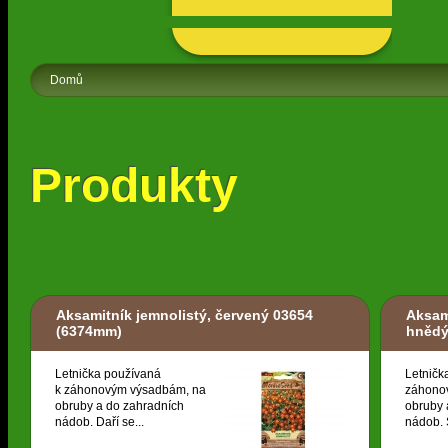
Domů
Produkty
Aksamitník jemnolistý, červený 03654
Aksam
(6374mm)
hněd
Letnička používaná
Letničk
k záhonovým výsadbám, na
záhono
obruby a do zahradních
obruby 
nádob. Daří se...
nádob. S