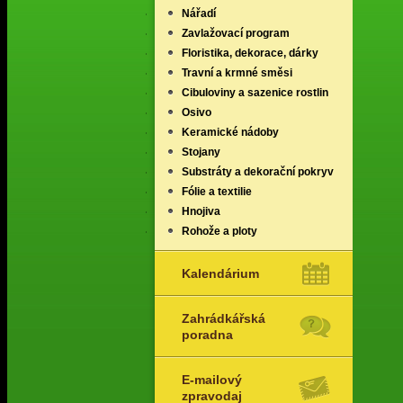
Nářadí
Zavlažovací program
Floristika, dekorace, dárky
Travní a krmné směsi
Cibuloviny a sazenice rostlin
Osivo
Keramické nádoby
Stojany
Substráty a dekorační pokryv
Fólie a textilie
Hnojiva
Rohože a ploty
Kalendárium
Zahrádkářská
poradna
E-mailový
zpravodaj