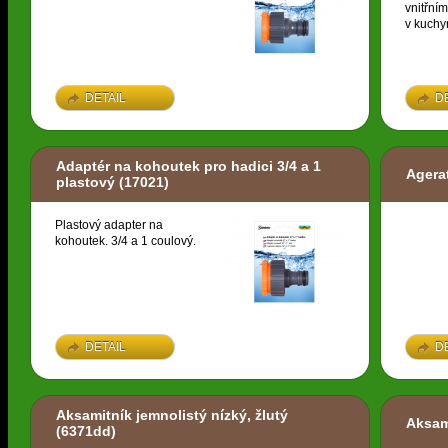
vnitřní
v kuchyn
DETAIL
D
Adaptér na kohoutek pro hadici 3/4 a 1
Agera
plastový
(17021)
Plastový adapter na
kohoutek. 3/4 a 1 coulový.
DETAIL
D
Aksamitník jemnolistý nízký, žlutý
Aksam
(6371dd)