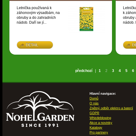
Letnička používaná k
Letničk
záhonovým výsadbám, na
k záho
obruby a do zahradních
obruby 
nádob. Daří se jí...
nádob. D
DETAIL
D
předchozí
|
1
2
3
4
5
6
Hlavní navigace:
Domů
O nás
Zpětný odběr elektro a baterií
GDPR
Whistleblowing
Akce a novinky
Katalogy
Pro partnery