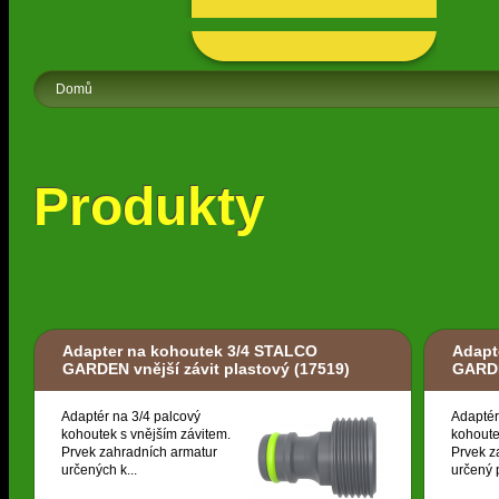
Domů
Produkty
Adapter na kohoutek 3/4 STALCO
Adapt
GARDEN vnější závit plastový
(17519)
GARDE
Adaptér na 3/4 palcový
Adaptér
kohoutek s vnějším závitem.
kohoute
Prvek zahradních armatur
Prvek z
určených k...
určený p