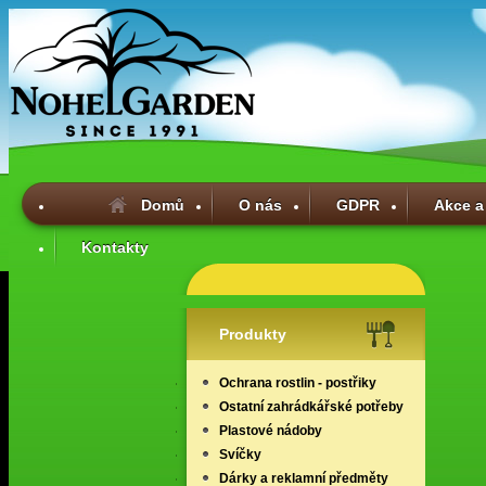
Domů
O nás
GDPR
Akce a
Kontakty
Produkty
Ochrana rostlin - postřiky
Ostatní zahrádkářské potřeby
Plastové nádoby
Svíčky
Dárky a reklamní předměty