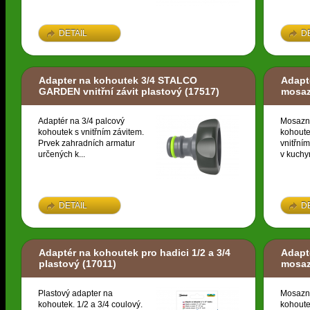
DETAIL
D
Adapter na kohoutek 3/4 STALCO
Adapté
GARDEN vnitřní závit plastový
(17517)
mosa
Adaptér na 3/4 palcový
Mosazn
kohoutek s vnitřním závitem.
kohoute
Prvek zahradních armatur
vnitřní
určených k...
v kuchyn
DETAIL
D
Adaptér na kohoutek pro hadici 1/2 a 3/4
Adapté
plastový
(17011)
mosa
Plastový adapter na
Mosazn
kohoutek. 1/2 a 3/4 coulový.
kohoute