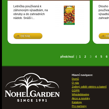
Letnička používaná k
Dlouho 
záhonovým výsadbám, na
použív
obruby a do zahradních
výsadbá
nádob. Snáší i...
zahradn
DETAIL
D
předchozí
|
1
2
3
4
5
6
Hlavní navigace:
Domů
O nás
Zpětný odběr elektro a baterií
GDPR
Whistleblowing
Akce a novinky
Katalogy
Pro partnery