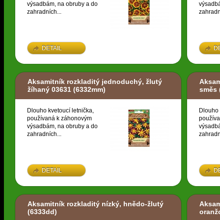
výsadbám, na obruby a do
výsadbá
zahradních...
zahradn
DETAIL
D
Aksamitník rozkladitý jednoduchý, žlutý
Aksami
žíhaný 03631
(6332mm)
směs
Dlouho kvetoucí letnička,
Dlouho 
používaná k záhonovým
použív
výsadbám, na obruby a do
výsadbá
zahradních...
zahradn
DETAIL
D
Aksamitník rozkladitý nízký, hnědo-žlutý
Aksami
(6333dd)
oranž