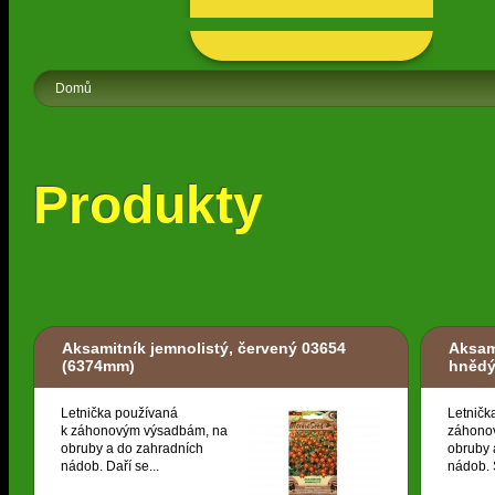
Domů
Produkty
Aksamitník jemnolistý, červený 03654
Aksam
(6374mm)
hněd
Letnička používaná
Letničk
k záhonovým výsadbám, na
záhono
obruby a do zahradních
obruby 
nádob. Daří se...
nádob. S