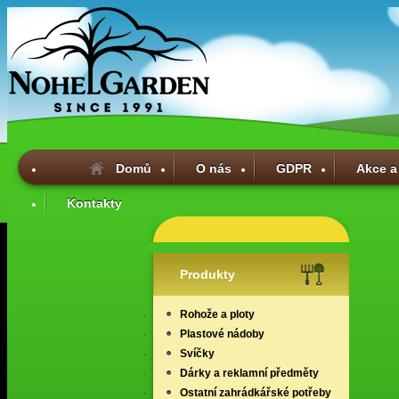
Domů
O nás
GDPR
Akce a
Kontakty
Produkty
Rohože a ploty
Plastové nádoby
Svíčky
Dárky a reklamní předměty
Ostatní zahrádkářské potřeby