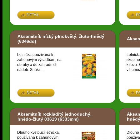
DETAIL
D
Aksamitník nízký plnokvětý, žluto-hnědý
Aksam
(6346dd)
Letnička používaná k
Letničk
záhonovým výsadbám, na
skupino
obruby a do zahradních
k řezu. 
nádob. Snáší i...
v humóz
DETAIL
D
Aksamitník rozkladitý jednoduchý,
Aksami
hnědo-žlutý 03619
(6333mm)
hnědý
Dlouho kvetoucí letnička,
Dlouho 
používaná k záhonovým
použív