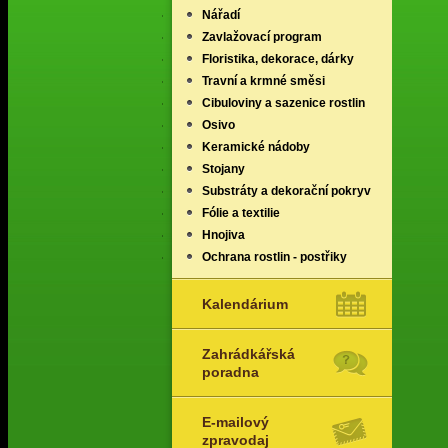
Nářadí
Zavlažovací program
Floristika, dekorace, dárky
Travní a krmné směsi
Cibuloviny a sazenice rostlin
Osivo
Keramické nádoby
Stojany
Substráty a dekorační pokryv
Fólie a textilie
Hnojiva
Ochrana rostlin - postřiky
Kalendárium
Zahrádkářská
poradna
E-mailový
zpravodaj