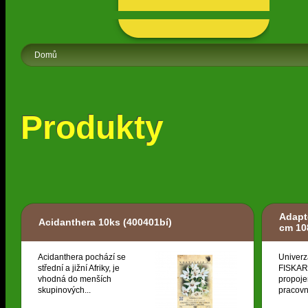
Domů
Produkty
Adapt
Acidanthera 10ks
(400401bí)
cm 10
Acidanthera pochází se
Univerz
střední a jižní Afriky, je
FISKARS
vhodná do menších
propoje
skupinových...
pracovní