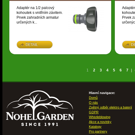
Adaptér na 1/2 palcový
Adaptér
kohoutek s vnitřním závitem.
kohoute
Prvek zahradních armatur
Prvek z
určených k...
určených
DETAIL
D
1
2
3
4
5
6
7
|
Hlavní navigace:
Domů
O nás
Zpětný odběr elektro a baterií
GDPR
Whistleblowing
Akce a novinky
Katalogy
Pro partnery