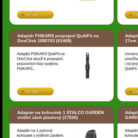
DETAIL
D
Adaptér FISKARS propojení QuikFit na
Adapt
OneClick 1080703
(01408)
17cm 
Adaptér FISKARS QuikFit na
Univerz
OneClick slouží k propojení
umožňuj
pracovních hlav systému
i od ji
FISKARS...
QuikFit..
DETAIL
D
Adapter na kohoutek 1 STALCO GARDEN
Adapt
vnitřní závit plastový
(17526)
GARDE
Adaptér na 1 palcový
Adaptér
kohoutek s vnitřním závitem.
kohoute