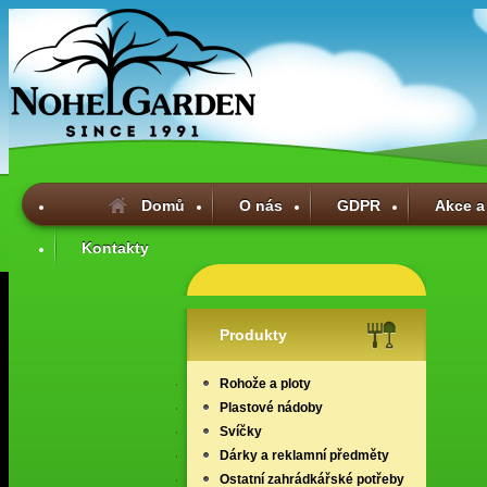
Domů
O nás
GDPR
Akce a
Kontakty
Produkty
Rohože a ploty
Plastové nádoby
Svíčky
Dárky a reklamní předměty
Ostatní zahrádkářské potřeby