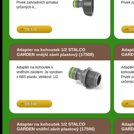
Prvek zahradních armatur
Prvek z
určených k...
DETAIL
D
Adapter na kohoutek 1/2 STALCO
Adapt
GARDEN vnější závit plastový
(17508)
GARDE
Adaptér na kohoutek s
Adaptér
vnitřním závitem. Je vyroben
kohoute
z ABS plastu. Velikost: 1/2.
Prvek z
určených
DETAIL
D
Adapter na kohoutek 1/2 STALCO
Adapt
GARDEN vnitřní závit plastový
(17506)
GARDE