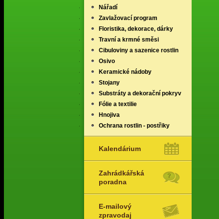
Nářadí
Zavlažovací program
Floristika, dekorace, dárky
Travní a krmné směsi
Cibuloviny a sazenice rostlin
Osivo
Keramické nádoby
Stojany
Substráty a dekorační pokryv
Fólie a textilie
Hnojiva
Ochrana rostlin - postřiky
Kalendárium
Zahrádkářská
poradna
E-mailový
zpravodaj