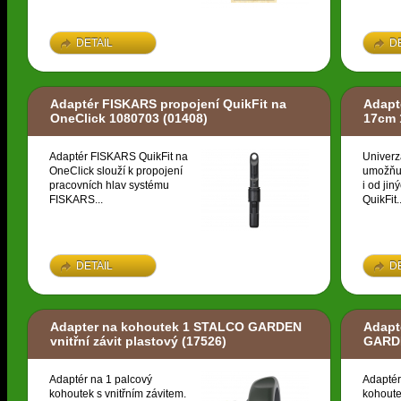
DETAIL
D
Adaptér FISKARS propojení QuikFit na
Adapt
OneClick 1080703
(01408)
17cm 
Adaptér FISKARS QuikFit na
Univerz
OneClick slouží k propojení
umožňuj
pracovních hlav systému
i od ji
FISKARS...
QuikFit..
DETAIL
D
Adapter na kohoutek 1 STALCO GARDEN
Adapt
vnitřní závit plastový
(17526)
GARDE
Adaptér na 1 palcový
Adaptér
kohoutek s vnitřním závitem.
kohoute