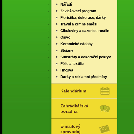
Nářadí
Zavlažovací program
Floristika, dekorace, dárky
Travní a krmné směsi
Cibuloviny a sazenice rostlin
Osivo
Keramické nádoby
Stojany
Substráty a dekorační pokryv
Fólie a textilie
Hnojiva
Dárky a reklamní předměty
Kalendárium
Zahrádkářská
poradna
E-mailový
zpravodaj