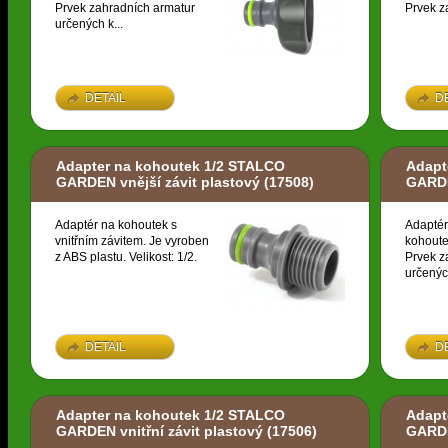
Prvek zahradních armatur
Prvek z
určených k...
DETAIL
D
Adapter na kohoutek 1/2 STALCO
Adapt
GARDEN vnější závit plastový
(17508)
GARDE
Adaptér na kohoutek s
Adaptér
vnitřním závitem. Je vyroben
kohoute
z ABS plastu. Velikost: 1/2.
Prvek z
určených
DETAIL
D
Adapter na kohoutek 1/2 STALCO
Adapt
GARDEN vnitřní závit plastový
(17506)
GARDE