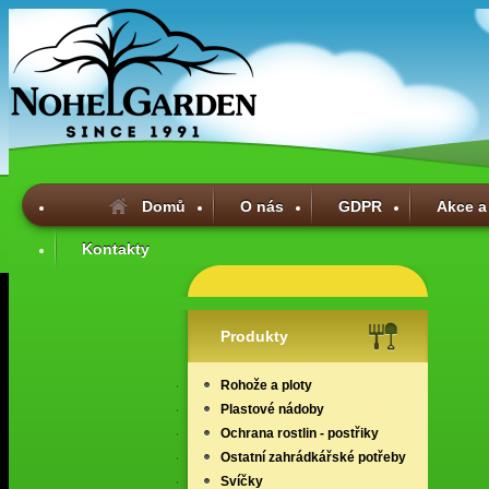
Domů
O nás
GDPR
Akce a
Kontakty
Produkty
Rohože a ploty
Plastové nádoby
Ochrana rostlin - postřiky
Ostatní zahrádkářské potřeby
Svíčky