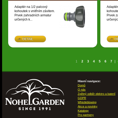
Adaptér na 1/2 palcový
Adaptér
kohoutek s vnitřním závitem.
kohoute
Prvek zahradních armatur
Prvek z
určených k...
určených
DETAIL
D
1
2
3
4
5
6
7
|
Hlavní navigace:
Domů
O nás
Zpětný odběr elektro a baterií
GDPR
Whistleblowing
Akce a novinky
Katalogy
Pro partnery