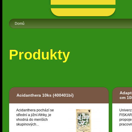
Domů
Produkty
Adapt
Acidanthera 10ks
(400401bí)
cm 10
Acidanthera pochází se
Univerz
střední a jižní Afriky, je
FISKARS
vhodná do menších
propoje
skupinových...
pracovní