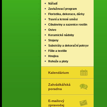
Nářadí
Zavlažovací program
Floristika, dekorace, dárky
Travní a krmné směsi
Cibuloviny a sazenice rostlin
Osivo
Keramické nádoby
Stojany
Substráty a dekorační pokryv
Fólie a textilie
Hnojiva
Rohože a ploty
Kalendárium
Zahrádkářská
poradna
E-mailový
zpravodaj