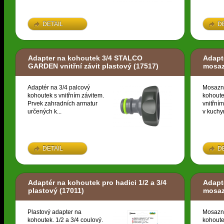
DETAIL
D
Adapter na kohoutek 3/4 STALCO
Adapté
GARDEN vnitřní závit plastový
(17517)
mosa
Adaptér na 3/4 palcový
Mosazn
kohoutek s vnitřním závitem.
kohoute
Prvek zahradních armatur
vnitřní
určených k...
v kuchyn
DETAIL
D
Adaptér na kohoutek pro hadici 1/2 a 3/4
Adapté
plastový
(17011)
mosa
Plastový adapter na
Mosazn
kohoutek. 1/2 a 3/4 coulový.
kohoute