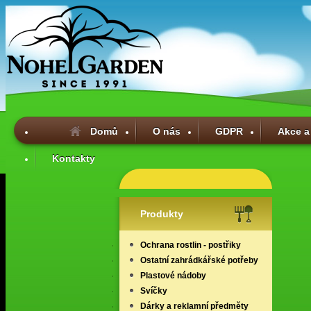
Domů
O nás
GDPR
Akce a
Kontakty
Produkty
Ochrana rostlin - postřiky
Ostatní zahrádkářské potřeby
Plastové nádoby
Svíčky
Dárky a reklamní předměty