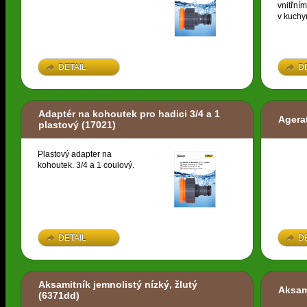
vnitřní
v kuchyn
DETAIL
D
Adaptér na kohoutek pro hadici 3/4 a 1
Agera
plastový
(17021)
Plastový adapter na
kohoutek. 3/4 a 1 coulový.
DETAIL
D
Aksamitník jemnolistý nízký, žlutý
Aksam
(6371dd)