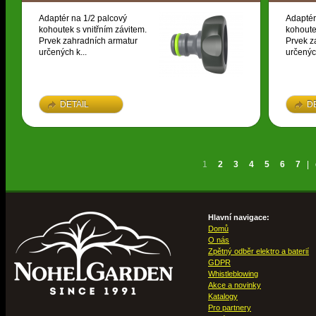
Adaptér na 1/2 palcový
Adaptér
kohoutek s vnitřním závitem.
kohoute
Prvek zahradních armatur
Prvek z
určených k...
určených
DETAIL
D
1
2
3
4
5
6
7
|
Hlavní navigace:
Domů
O nás
Zpětný odběr elektro a baterií
GDPR
Whistleblowing
Akce a novinky
Katalogy
Pro partnery