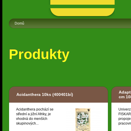
Domů
Produkty
Adapt
Acidanthera 10ks
(400401bí)
cm 10
Acidanthera pochází se
Univerz
střední a jižní Afriky, je
FISKARS
vhodná do menších
propoje
skupinových...
pracovní