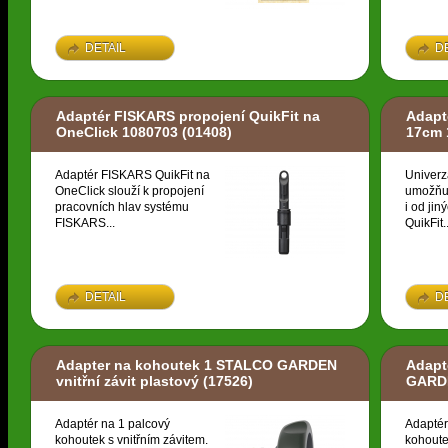
DETAIL
D
Adaptér FISKARS propojení QuikFit na
Adapt
OneClick 1080703
(01408)
17cm 
Adaptér FISKARS QuikFit na
Univerz
OneClick slouží k propojení
umožňuj
pracovních hlav systému
i od ji
FISKARS...
QuikFit..
DETAIL
D
Adapter na kohoutek 1 STALCO GARDEN
Adapt
vnitřní závit plastový
(17526)
GARDE
Adaptér na 1 palcový
Adaptér
kohoutek s vnitřním závitem.
kohoute