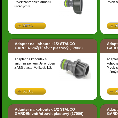
Prvek zahradních armatur
Prvek z
určených k...
DETAIL
D
Adapter na kohoutek 1/2 STALCO
Adapt
GARDEN vnější závit plastový
(17508)
GARDE
Adaptér na kohoutek s
Adaptér
vnitřním závitem. Je vyroben
kohoute
z ABS plastu. Velikost: 1/2.
Prvek z
určených
DETAIL
D
Adapter na kohoutek 1/2 STALCO
Adapt
GARDEN vnitřní závit plastový
(17506)
GARDE