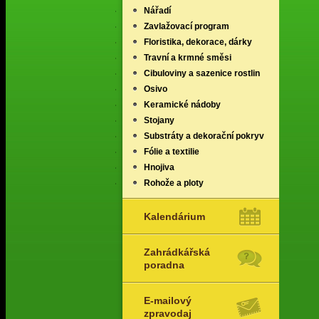
Nářadí
Zavlažovací program
Floristika, dekorace, dárky
Travní a krmné směsi
Cibuloviny a sazenice rostlin
Osivo
Keramické nádoby
Stojany
Substráty a dekorační pokryv
Fólie a textilie
Hnojiva
Rohože a ploty
Kalendárium
Zahrádkářská
poradna
E-mailový
zpravodaj