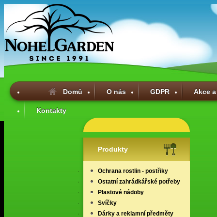
Domů
O nás
GDPR
Akce a
Kontakty
Produkty
Ochrana rostlin - postřiky
Ostatní zahrádkářské potřeby
Plastové nádoby
Svíčky
Dárky a reklamní předměty