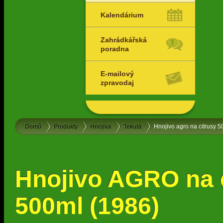
Kalendárium
Zahrádkářská
poradna
E-mailový
zpravodaj
Domů
Produkty
Hnojiva
Tekutá
Hnojivo agro na citrusy 
Hnojivo AGRO na 
500ml (1986)