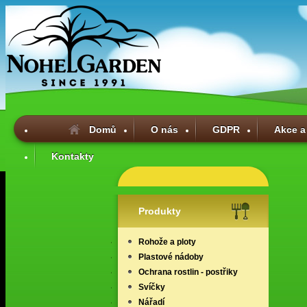
Domů
O nás
GDPR
Akce a
Kontakty
Produkty
Rohože a ploty
Plastové nádoby
Ochrana rostlin - postřiky
Svíčky
Nářadí