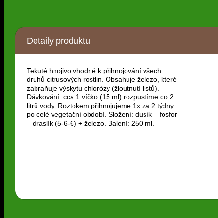
Detaily produktu
Tekuté hnojivo vhodné k přihnojování všech
druhů citrusových rostlin. Obsahuje železo, které
zabraňuje výskytu chlorózy (žloutnutí listů).
Dávkování: cca 1 víčko (15 ml) rozpustíme do 2
litrů vody. Roztokem přihnojujeme 1x za 2 týdny
po celé vegetační období. Složení: dusík – fosfor
– draslík (5-6-6) + železo. Balení: 250 ml.