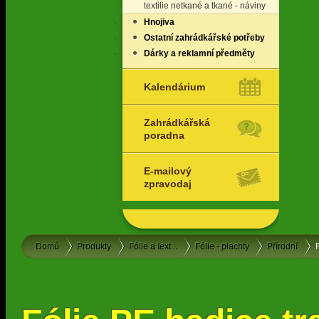
textilie netkané a tkané - náviny
Hnojiva
Ostatní zahrádkářské potřeby
Dárky a reklamní předměty
Kalendárium
Zahrádkářská
poradna
E-mailový
zpravodaj
Domů
Produkty
Fólie a text...
Fólie - plachty
Přírodní