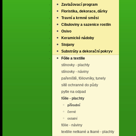
Zavlažovací program
Floristika, dekorace, dárky
Travní a krmné směsi
Cibuloviny a sazenice rostlin
Osivo
Keramické nádoby
Stojany
Substráty a dekorační pokryv
Fólie a textilie
stínovky - plachty
stínovky - náviny
pařeniště, fóliovníky, tunely
sítě ochranné do půdy
pytle na odpad
fólie - plachty
přírodní
černé
ostatní
fólie - náviny
textilie netkané a tkané - plachty