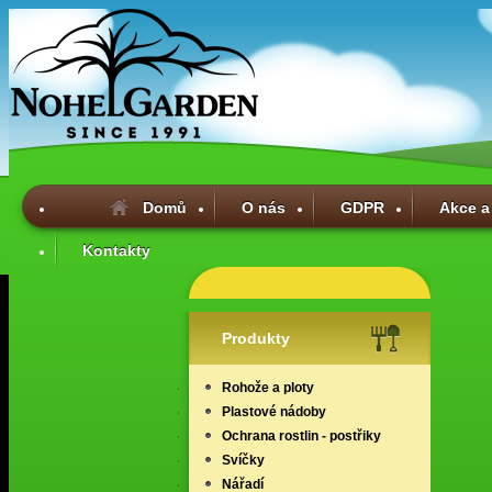
Domů
O nás
GDPR
Akce a
Kontakty
Produkty
Rohože a ploty
Plastové nádoby
Ochrana rostlin - postřiky
Svíčky
Nářadí