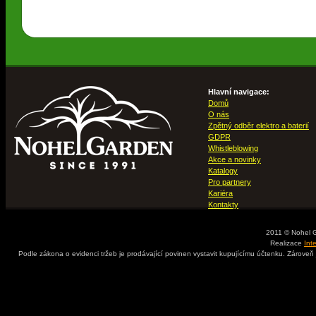
Hlavní navigace:
Domů
O nás
Zpětný odběr elektro a baterií
GDPR
Whistleblowing
Akce a novinky
Katalogy
Pro partnery
Kariéra
Kontakty
2011 © Nohel 
Realizace
Int
Podle zákona o evidenci tržeb je prodávající povinen vystavit kupujícímu účtenku. Zároveň