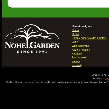
Hlavní navigace:
Domů
O nás
Zpětný odběr elektro a baterií
GDPR
Whistleblowing
Akce a novinky
Katalogy
Pro partnery
Kariéra
Kontakty
2011 © Nohel 
Realizace
Int
Podle zákona o evidenci tržeb je prodávající povinen vystavit kupujícímu účtenku. Zároveň