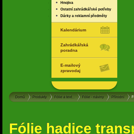
Hnojiva
Ostatní zahrádkářské potřeby
Dárky a reklamní předměty
Kalendárium
Zahrádkářská
poradna
E-mailový
zpravodaj
Domů
Produkty
Fólie a text...
Fólie - náviny
Přírodní
F
Fólie hadice trans