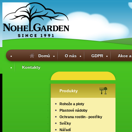
Domů
O nás
GDPR
Akce a
Kontakty
Produkty
Rohože a ploty
Plastové nádoby
Ochrana rostlin - postřiky
Svíčky
Nářadí