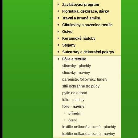
Zavlažovací program
Floristika, dekorace, dárky
Travní a krmné směsi
Cibuloviny a sazenice rostlin
Osivo
Keramické nádoby
Stojany
Substráty a dekorační pokryv
Fólie a textilie
stínovky - plachty
stínovky - náviny
pařeniště, fóliovníky, tunely
sítě ochranné do půdy
pytle na odpad
fólie - plachty
fólie - náviny
přírodní
černé
textilie netkané a tkané - plachty
textilie netkané a tkané - náviny