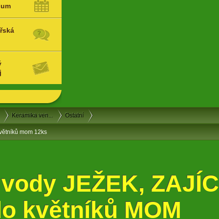
ium
řská
ý
j
Keramika ven...
Ostatní
květníků mom 12ks
vody JEŽEK, ZAJÍC
o květníků MOM