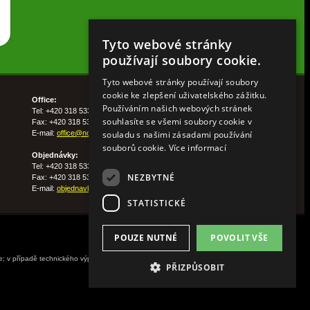
Tyto webové stránky
používají soubory cookie.
Tyto webové stránky používají soubory
cookie ke zlepšení uživatelského zážitku.
Office:
Používáním našich webových stránek
Tel: +420 318 533 511
souhlasíte se všemi soubory cookie v
Fax: +420 318 533 513
souladu s našimi zásadami používání
E-mail:
office@nohelgarden.cz
souborů cookie.
Více informací
Objednávky:
Tel: +420 318 533 533
NEZBYTNÉ
Fax: +420 318 533 538
E-mail:
objednavky@nohelgarden.cz
STATISTICKÉ
POUZE NUTNÉ
POVOLIT VŠE
ne; v případě technického výpadku pak nejpozději do
PŘIZPŮSOBIT