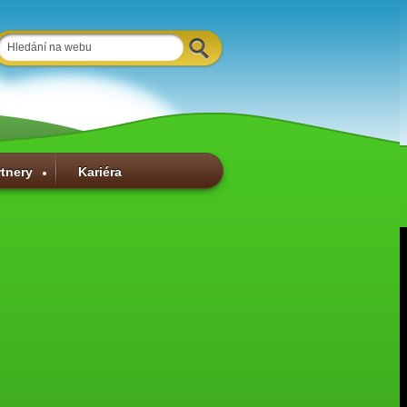
rtnery
Kariéra