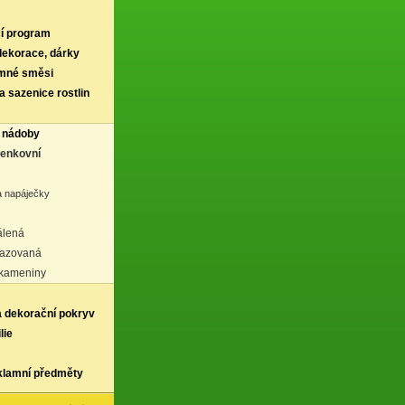
í program
 dekorace, dárky
rmné směsi
a sazenice rostlin
 nádoby
venkovní
a napáječky
álená
lazovaná
 kameniny
a dekorační pokryv
lie
klamní předměty