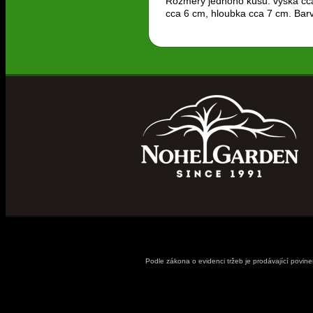
Rozměry jednoho kusu: výška cca
cca 6 cm, hloubka cca 7 cm. Bar
Podle zákona o evidenci tržeb je prodávající povin