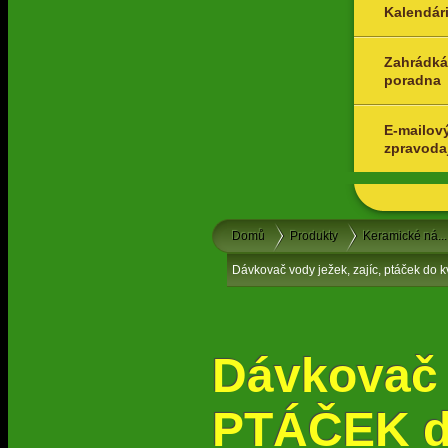
Kalendár
Zahrádká
poradna
E-mailov
zpravoda
Domů
Produkty
Keramické ná...
Dávkovač vody ježek, zajíc, ptáček do 
Dávkovač 
PTÁČEK d