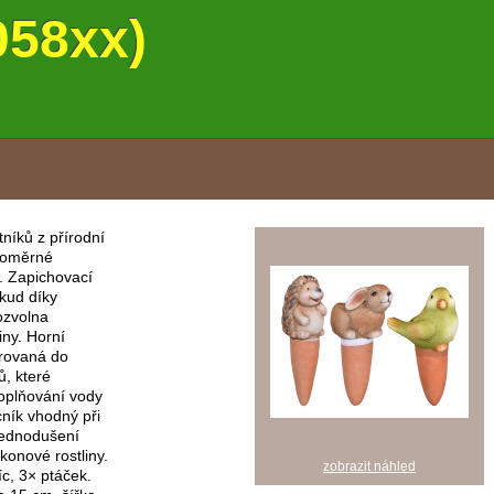
058xx)
níků z přírodní
vnoměrné
. Zapichovací
dkud díky
ozvolna
iny. Horní
arovaná do
, které
doplňování vody
ník vhodný při
jednodušení
konové rostliny.
zobrazit náhled
íc, 3× ptáček.