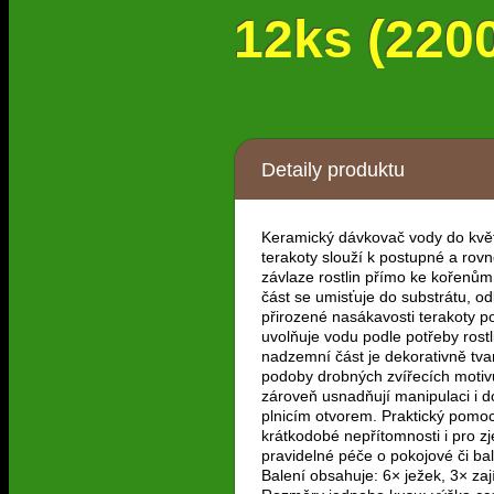
12ks (220
Detaily produktu
Keramický dávkovač vody do květ
terakoty slouží k postupné a ro
závlaze rostlin přímo ke kořenům
část se umisťuje do substrátu, o
přirozené nasákavosti terakoty p
uvolňuje vodu podle potřeby rostl
nadzemní část je dekorativně tv
podoby drobných zvířecích motivů
zároveň usnadňují manipulaci i 
plnicím otvorem. Praktický pomoc
krátkodobé nepřítomnosti i pro z
pravidelné péče o pokojové či bal
Balení obsahuje: 6× ježek, 3× zaj