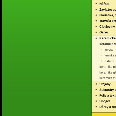
Nářadí
Zavlažovac
Floristika,
Travní a k
Cibuloviny 
Osivo
Keramické
keramika 
koryta
krmítka 
ostatní
keramika p
keramika g
keramika z
Stojany
Substráty 
Fólie a texti
Hnojiva
Dárky a re