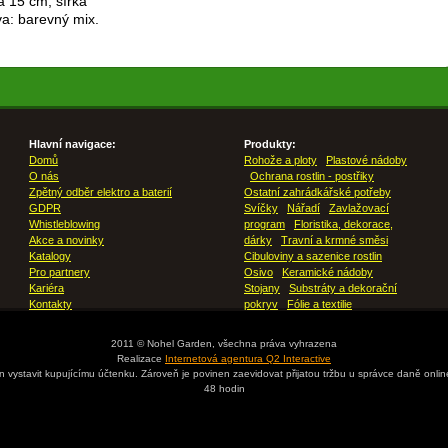
 15 cm, šířka
va: barevný mix.
Hlavní navigace:
Produkty:
Domů
Rohože a ploty
Plastové nádoby
O nás
Ochrana rostlin - postřiky
Zpětný odběr elektro a baterií
Ostatní zahrádkářské potřeby
GDPR
Svíčky
Nářadí
Zavlažovací
Whistleblowing
program
Floristika, dekorace,
Akce a novinky
dárky
Travní a krmné směsi
Katalogy
Cibuloviny a sazenice rostlin
Pro partnery
Osivo
Keramické nádoby
Kariéra
Stojany
Substráty a dekorační
Kontakty
pokryv
Fólie a textilie
2011 © Nohel Garden, všechna práva vyhrazena
Realizace
Internetová agentura Q2 Interactive
en vystavit kupujícímu účtenku. Zároveň je povinen zaevidovat přijatou tržbu u správce daně onli
48 hodin