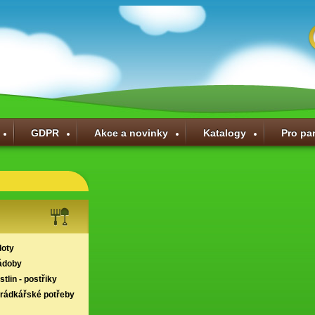
GDPR
Akce a novinky
Katalogy
Pro pa
loty
ádoby
tlin - postřiky
hrádkářské potřeby