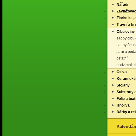
Nářadí
Zavlažovac
Floristika,
Travní a k
Cibuloviny 
sadby cibul
sadby česn
jarní a pod
ostatní
podzimní ci
Osivo
Keramické
Stojany
Substráty 
Fólie a texti
Hnojiva
Dárky a re
Kalendár