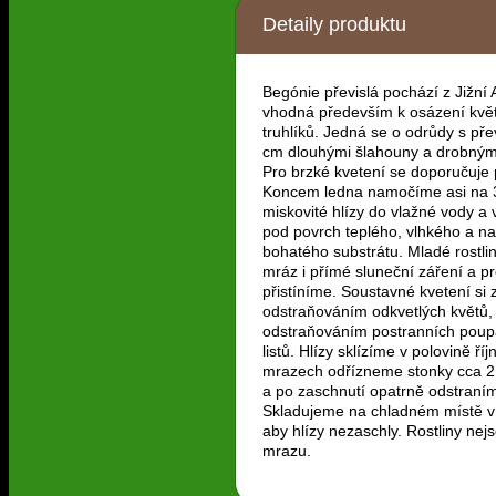
Detaily produktu
Begónie převislá pochází z Jižní 
vhodná především k osázení kvě
truhlíků. Jedná se o odrůdy s pře
cm dlouhými šlahouny a drobnými
Pro brzké kvetení se doporučuje
Koncem ledna namočíme asi na 
miskovité hlízy do vlažné vody a
pod povrch teplého, vlhkého a n
bohatého substrátu. Mladé rostliny
mráz i přímé sluneční záření a pr
přistíníme. Soustavné kvetení si 
odstraňováním odkvetlých květů, 
odstraňováním postranních poupa
listů. Hlízy sklízíme v polovině ří
mrazech odřízneme stonky cca 2
a po zaschnutí opatrně odstraním
Skladujeme na chladném místě v 
aby hlízy nezaschly. Rostliny nej
mrazu.