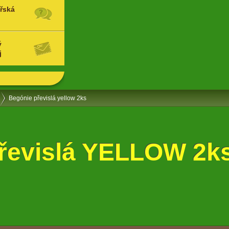
řská
ý
j
Begónie převislá yellow 2ks
řevislá YELLOW 2k