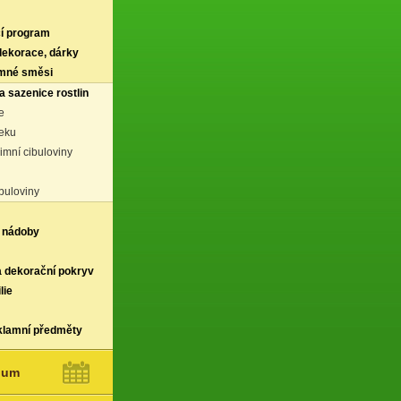
í program
 dekorace, dárky
rmné směsi
a sazenice rostlin
e
eku
zimní cibuloviny
buloviny
 nádoby
a dekorační pokryv
lie
klamní předměty
ium