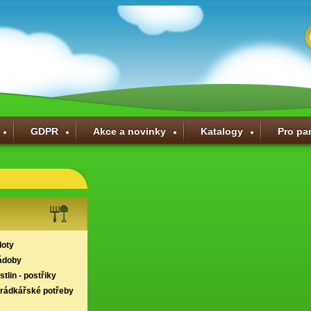
GDPR
Akce a novinky
Katalogy
Pro pa
loty
ádoby
tlin - postřiky
hrádkářské potřeby