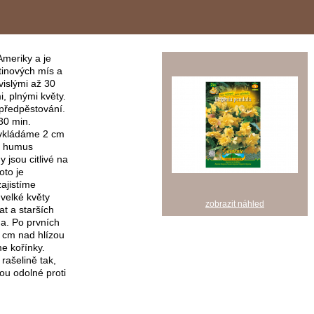
Ameriky a je
tinových mís a
vislými až 30
, plnými květy.
 předpěstování.
30 min.
 vkládáme 2 cm
a humus
 jsou citlivé na
oto je
zajistíme
velké květy
zobrazit náhled
t a starších
jna. Po prvních
 cm nad hlízou
e kořínky.
rašelině tak,
sou odolné proti