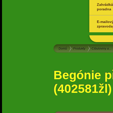
Zahrádká
poradna
E-mailov
zpravoda
Domů
Produkty
Cibuloviny a...
Begónie p
(402581žl)