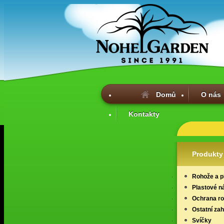
Domů
O nás
Kontakty
Produkty
Rohože a p
Plastové n
Ochrana ros
Ostatní za
Svíčky