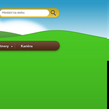
rtnery
Kariéra