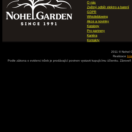
O nás
Zpětný odběr elektro a baterií
GDPR
Whistleblowing
Akce a novinky
Katalogy
Pro partnery
Kariéra
Kontakty
2011 © Nohel 
Realizace
Int
Podle zákona o evidenci tržeb je prodávající povinen vystavit kupujícímu účtenku. Zároveň