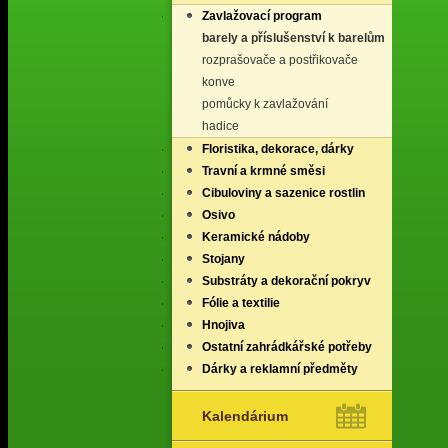
Zavlažovací program
barely a příslušenství k barelům
rozprašovače a postřikovače
konve
pomůcky k zavlažování
hadice
Floristika, dekorace, dárky
Travní a krmné směsi
Cibuloviny a sazenice rostlin
Osivo
Keramické nádoby
Stojany
Substráty a dekorační pokryv
Fólie a textilie
Hnojiva
Ostatní zahrádkářské potřeby
Dárky a reklamní předměty
Kalendárium