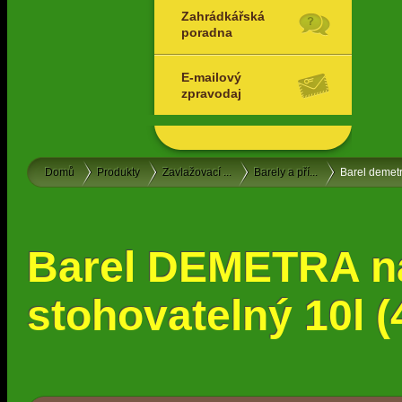
Zahrádkářská
poradna
E-mailový
zpravodaj
Domů
Produkty
Zavlažovací ...
Barely a pří...
Barel demetr
Barel DEMETRA n
stohovatelný 10l (