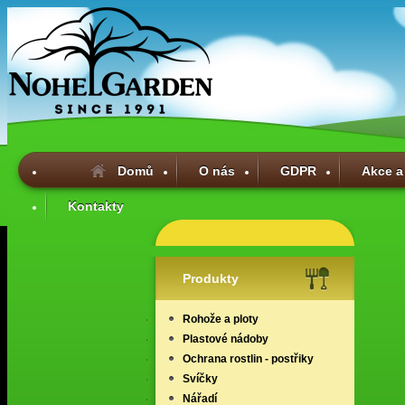
Domů
O nás
GDPR
Akce a
Kontakty
Produkty
Rohože a ploty
Plastové nádoby
Ochrana rostlin - postřiky
Svíčky
Nářadí