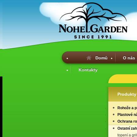
Domů
O nás
Kontakty
Produkty
Rohože a p
Plastové n
Ochrana ros
Ostatní za
topení a gri