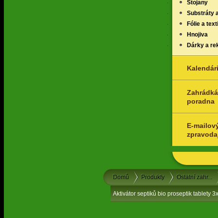
Stojany
Substráty 
Fólie a texti
Hnojiva
Dárky a re
Kalendár
Zahrádká
poradna
E-mailov
zpravoda
Domů
Produkty
Ostatní zahr...
Aktivátor septiků bio proseptik tablety 