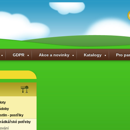
GDPR
Akce a novinky
Katalogy
Pro pa
loty
ádoby
tlin - postřiky
hrádkářské potřeby
lování