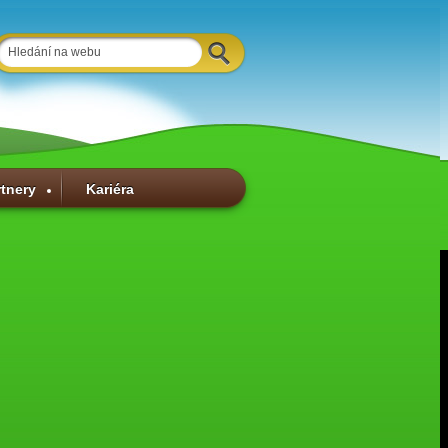
rtnery
Kariéra