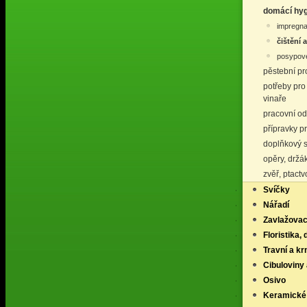
domácí hyg
impregnač
čištění 
posypové
pěstební p
potřeby pro
vinaře
pracovní o
přípravky p
doplňkový s
opěry, držá
zvěř, ptact
Svíčky
Nářadí
Zavlažovac
Floristika,
Travní a k
Cibuloviny 
Osivo
Keramické