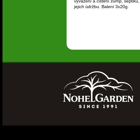
vyvážení a čištění žump, septiků
jejich údržbu. Balení 3x20g.