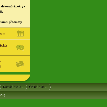
a dekorační pokryv
lie
klamní předměty
ium
řská
ý
j
Domácí hygie...
Čištění a de...
3x20g