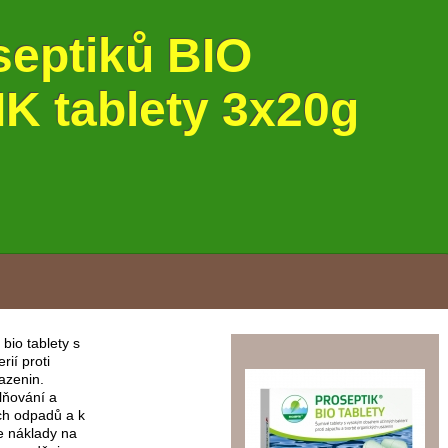
septiků BIO
 tablety 3x20g
bio tablety s
ií proti
azenin.
lňování a
ých odpadů a k
je náklady na