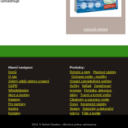
, usnadňuje
zobrazit náhled
Hlavní navigace:
Produkty:
Domů
Rohože a ploty
Plastové nádoby
O nás
Ochrana rostlin - postřiky
Zpětný odběr elektro a baterií
Ostatní zahrádkářské potřeby
GDPR
Svíčky
Nářadí
Zavlažovací
Whistleblowing
program
Floristika, dekorace,
Akce a novinky
dárky
Travní a krmné směsi
Katalogy
Cibuloviny a sazenice rostlin
Pro partnery
Osivo
Keramické nádoby
Kariéra
Stojany
Substráty a dekorační
Kontakty
pokryv
Fólie a textilie
2011 © Nohel Garden, všechna práva vyhrazena