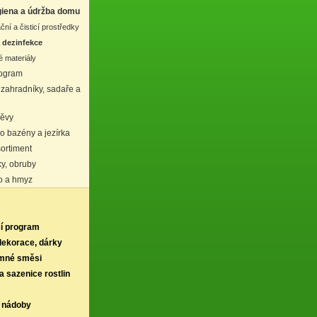
iena a údržba domu
ní a čisticí prostředky
a dezinfekce
 materiály
rogram
 zahradníky, sadaře a
děvy
ro bazény a jezírka
ortiment
ky, obruby
vo a hmyz
í program
 dekorace, dárky
rmné směsi
a sazenice rostlin
 nádoby