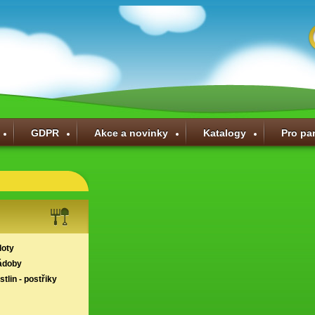
GDPR
Akce a novinky
Katalogy
Pro pa
loty
ádoby
tlin - postřiky