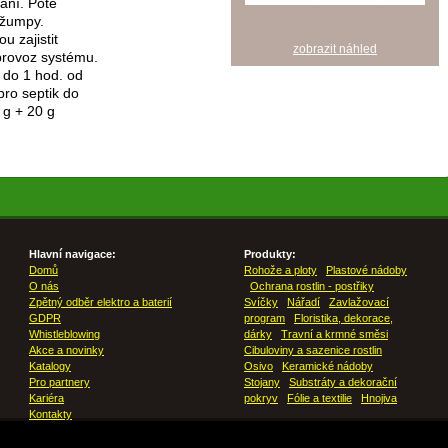
ání. Poté
 žumpy.
 zajistit
zobrazit náhled
provoz systému.
 do 1 hod. od
pro septik do
 g + 20 g
Hlavní navigace:
Produkty:
Domů
Rohože a ploty
Plastové nádoby
O nás
Ochrana rostlin - postřiky
Zpětný odběr elektro a baterií
Svíčky
Nářadí
Zavlažovací
GDPR
program
Floristika, dekorace,
Whistleblowing
dárky
Travní a krmné směsi
Akce a novinky
Cibuloviny a sazenice rostlin
Katalogy
Osivo
Keramické nádoby
Pro partnery
Stojany
Substráty a dekorační
Kariéra
pokryv
Fólie a textilie
Hnojiva
Kontakty