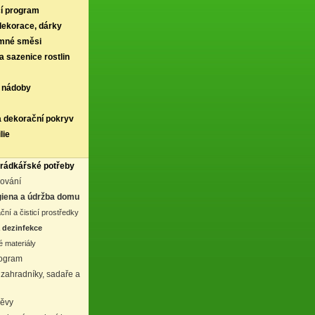
í program
 dekorace, dárky
rmné směsi
a sazenice rostlin
 nádoby
a dekorační pokryv
lie
hrádkářské potřeby
lování
iena a údržba domu
ní a čisticí prostředky
a dezinfekce
 materiály
rogram
 zahradníky, sadaře a
děvy