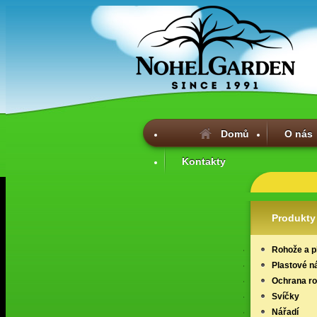
Domů
O nás
Kontakty
Produkty
Rohože a p
Plastové n
Ochrana ros
Svíčky
Nářadí