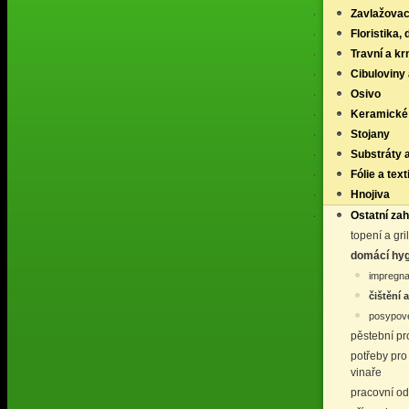
Zavlažovac
Floristika,
Travní a k
Cibuloviny 
Osivo
Keramické
Stojany
Substráty 
Fólie a texti
Hnojiva
Ostatní za
topení a gri
domácí hyg
impregnač
čištění 
posypové
pěstební p
potřeby pro
vinaře
pracovní o