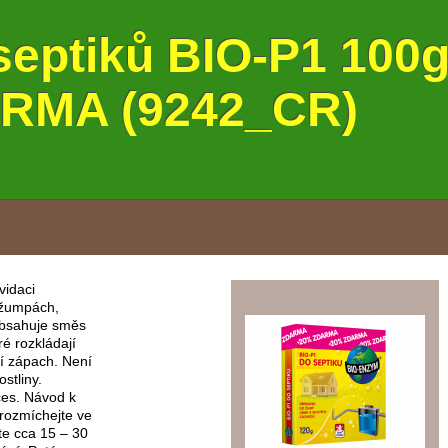
 septiků BIO-P1 100
ARMA (9242_CR)
vidaci
, žumpách,
Obsahuje směs
ré rozkládají
í zápach. Není
ostliny.
ces. Návod k
 rozmíchejte ve
te cca 15 – 30