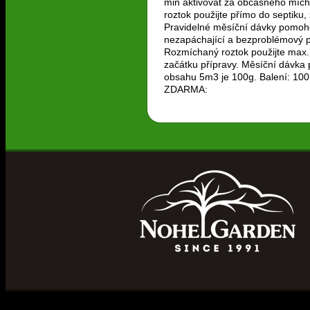
min aktivovat za občasného mích
roztok použijte přímo do septiku,
Pravidelné měsíční dávky pomohou
nezapáchající a bezproblémový 
Rozmíchaný roztok použijte max.
začátku přípravy. Měsíční dávka 
obsahu 5m3 je 100g. Balení: 100
ZDARMA: