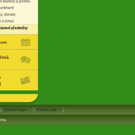
ro bazény a jezírka
ortiment
ky, obruby
vo a hmyz
klamní předměty
ium
řská
ý
j
Domácí hygie...
Čištění a de...
arma