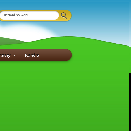
rtnery
Kariéra