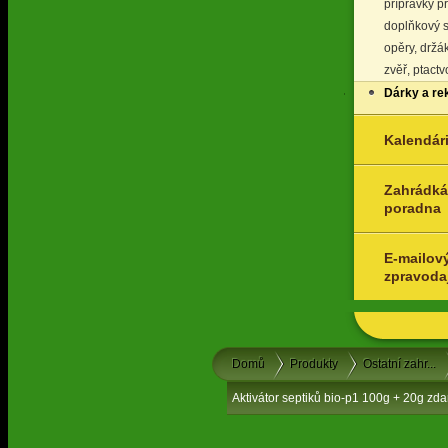
přípravky p
doplňkový s
opěry, držá
zvěř, ptact
Dárky a re
Kalendár
Zahrádká
poradna
E-mailov
zpravoda
Domů
Produkty
Ostatní zahr...
Aktivátor septiků bio-p1 100g + 20g zd