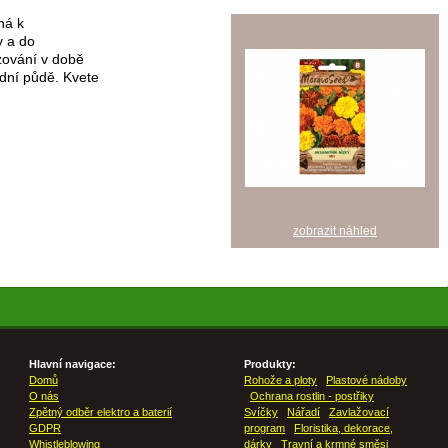
ná k
 a do
zování v době
adní půdě. Kvete
zobrazit náhled
Hlavní navigace:
Produkty:
Domů
Rohože a ploty
Plastové nádoby
O nás
Ochrana rostlin - postřiky
Zpětný odběr elektro a baterií
Svíčky
Nářadí
Zavlažovací
GDPR
program
Floristika, dekorace,
Whistleblowing
dárky
Travní a krmné směsi