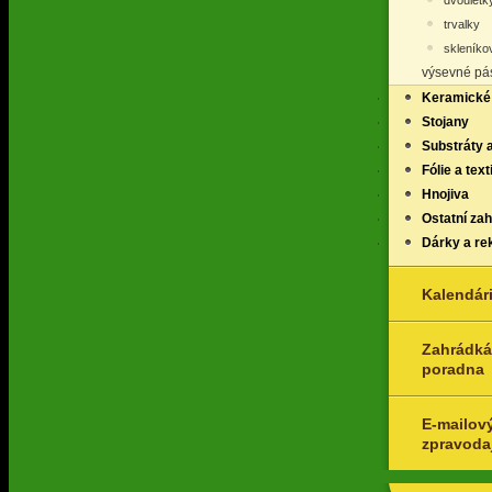
dvouletk
trvalky
skleníkov
výsevné pás
Keramické
Stojany
Substráty 
Fólie a texti
Hnojiva
Ostatní za
Dárky a re
Kalendár
Zahrádká
poradna
E-mailov
zpravoda