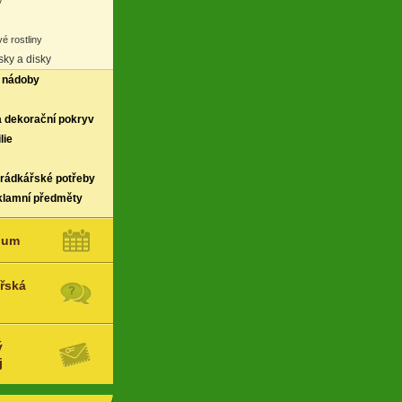
y
é rostliny
ky a disky
 nádoby
a dekorační pokryv
lie
hrádkářské potřeby
klamní předměty
ium
řská
ý
j