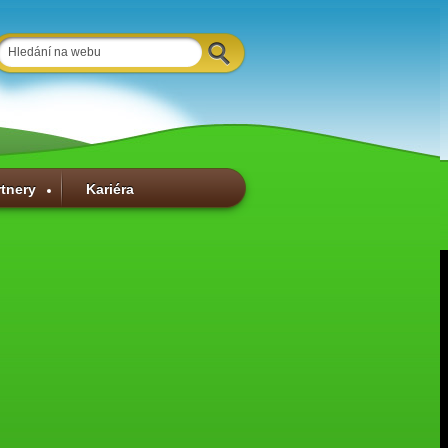
rtnery
Kariéra