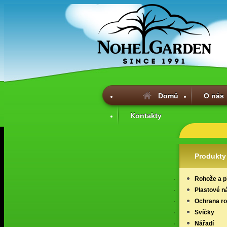
Domů
O nás
Kontakty
Produkty
Rohože a p
Plastové n
Ochrana ros
Svíčky
Nářadí