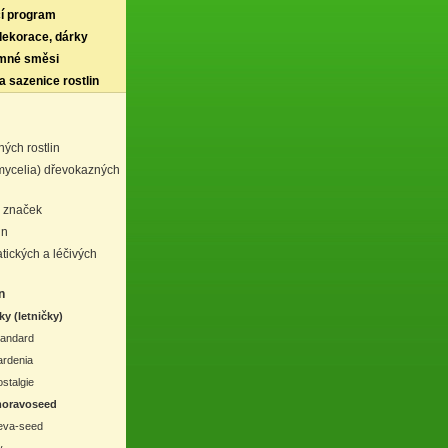
í program
 dekorace, dárky
rmné směsi
a sazenice rostlin
ných rostlin
mycelia) dřevokazných
h značek
in
tických a léčivých
n
ky (letničky)
tandard
ardenia
stalgie
moravoseed
eva-seed