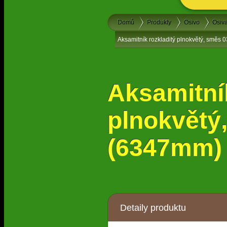
Domů
Produkty
Osivo
Osiva
Aksamitník rozkladitý plnokvětý, směs 
Aksamitník
plnokvětý
(6347mm)
Detaily produktu