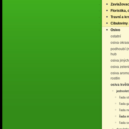
Zavlažovac
Floristika,
Travní a k
Cibuloviny 
Osivo
ostatní
osiva okras
podhoubí (
hub
osiva jinýc
osiva zelen
osiva aroma
rostlin
osiva květi
jednolet
řada s
řada g
řada no
řada 
řada s