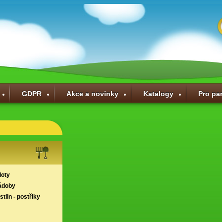
GDPR
Akce a novinky
Katalogy
Pro pa
loty
ádoby
tlin - postřiky