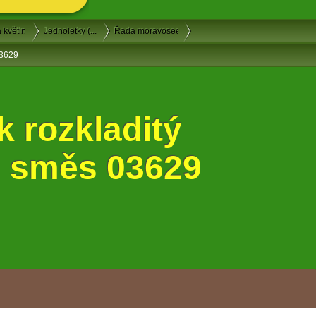
 květin
Jednoletky (...
Řada moravoseed
03629
 rozkladitý
, směs 03629