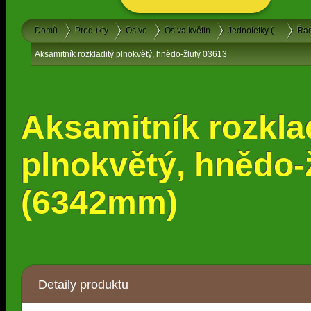
Domů
Produkty
Osivo
Osiva květin
Jednoletky (...
Řa
Aksamitník rozkladitý plnokvětý, hnědo-žlutý 03613
Aksamitník rozkla
plnokvětý, hnědo-
(6342mm)
Detaily produktu