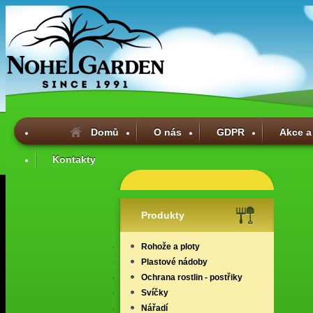
Domů
O nás
GDPR
Akce a
Kontakty
Produkty
Rohože a ploty
Plastové nádoby
Ochrana rostlin - postřiky
Svíčky
Nářadí