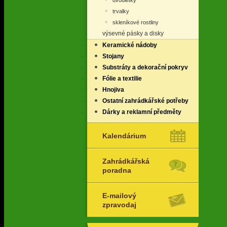
dvouletky
trvalky
skleníkové rostliny
výsevné pásky a disky
Keramické nádoby
Stojany
Substráty a dekorační pokryv
Fólie a textilie
Hnojiva
Ostatní zahrádkářské potřeby
Dárky a reklamní předměty
Kalendárium
Zahrádkářská
poradna
E-mailový
zpravodaj