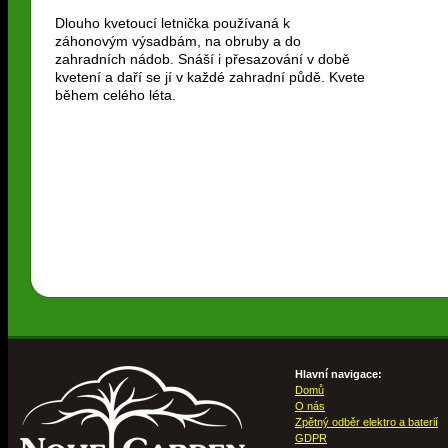
Dlouho kvetoucí letnička používaná k
záhonovým výsadbám, na obruby a do
zahradních nádob. Snáší i přesazování v době
kvetení a daří se jí v každé zahradní půdě. Kvete
během celého léta.
Hlavní navigace:
Domů
O nás
Zpětný odběr elektro a baterií
GDPR