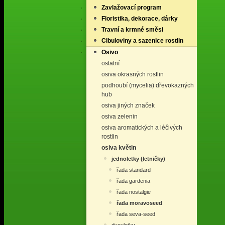
Zavlažovací program
Floristika, dekorace, dárky
Travní a krmné směsi
Cibuloviny a sazenice rostlin
Osivo
ostatní
osiva okrasných rostlin
podhoubí (mycelia) dřevokazných
hub
osiva jiných značek
osiva zelenin
osiva aromatických a léčivých
rostlin
osiva květin
jednoletky (letničky)
řada standard
řada gardenia
řada nostalgie
řada moravoseed
řada seva-seed