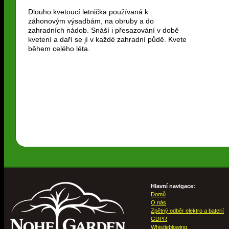
Dlouho kvetoucí letnička používaná k
záhonovým výsadbám, na obruby a do
zahradních nádob. Snáší i přesazování v době
kvetení a daří se jí v každé zahradní půdě. Kvete
během celého léta.
Hlavní navigace:
Domů
O nás
Zpětný odběr elektro a baterií
GDPR
Whistleblowing