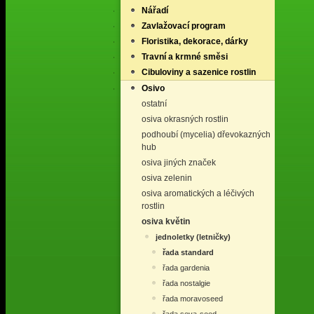
Nářadí
Zavlažovací program
Floristika, dekorace, dárky
Travní a krmné směsi
Cibuloviny a sazenice rostlin
Osivo
ostatní
osiva okrasných rostlin
podhoubí (mycelia) dřevokazných
hub
osiva jiných značek
osiva zelenin
osiva aromatických a léčivých
rostlin
osiva květin
jednoletky (letničky)
řada standard
řada gardenia
řada nostalgie
řada moravoseed