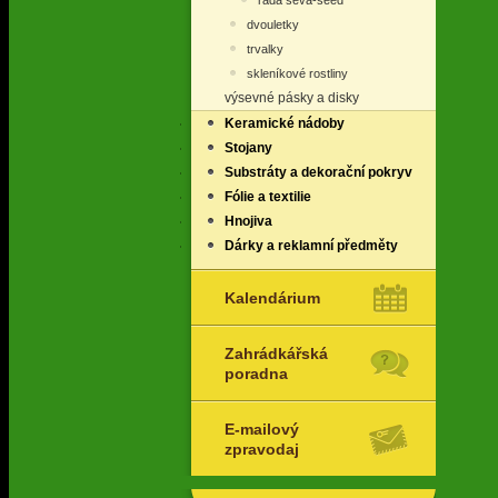
řada seva-seed
dvouletky
trvalky
skleníkové rostliny
výsevné pásky a disky
Keramické nádoby
Stojany
Substráty a dekorační pokryv
Fólie a textilie
Hnojiva
Dárky a reklamní předměty
Kalendárium
Zahrádkářská
poradna
E-mailový
zpravodaj