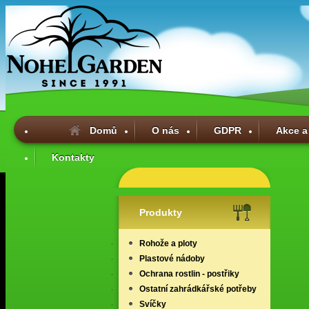
Domů
O nás
GDPR
Akce a
Kontakty
Produkty
Rohože a ploty
Plastové nádoby
Ochrana rostlin - postřiky
Ostatní zahrádkářské potřeby
Svíčky