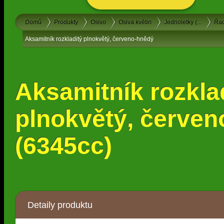
Domů
Produkty
Osivo
Osiva květin
Jednoletky (...
Řad
Aksamitník rozkladitý plnokvětý, červeno-hnědý
Aksamitník rozkla
plnokvětý, červe
(6345cc)
Detaily produktu