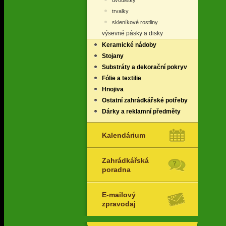
dvouletky
trvalky
skleníkové rostliny
výsevné pásky a disky
Keramické nádoby
Stojany
Substráty a dekorační pokryv
Fólie a textilie
Hnojiva
Ostatní zahrádkářské potřeby
Dárky a reklamní předměty
Kalendárium
Zahrádkářská
poradna
E-mailový
zpravodaj