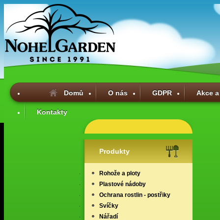
Domů
O nás
GDPR
Akce a
Kontakty
Produkty
Rohože a ploty
Plastové nádoby
Ochrana rostlin - postřiky
Svíčky
Nářadí