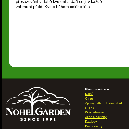
přesazování v době kvetení a daří se jí v každé
zahradní půdě. Kvete během celého léta.
Hlavní navigace:
Domů
O nás
Zpětný odběr elektro a baterií
GDPR
Whistleblowing
Akce a novinky
Katalogy
Pro partnery