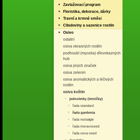
Zavlažovací program
Floristika, dekorace, dárky
Travní a krmné směsi
Cibuloviny a sazenice rostlin
Osivo
ostatní
osiva okrasných rostlin
podhoubí (mycelia) dřevokazných
hub
osiva jiných značek
osiva zelenin
osiva aromatických a léčivých
rostlin
osiva květin
jednoletky (letničky)
řada standard
řada gardenia
řada nostalgie
řada moravoseed
řada seva-seed