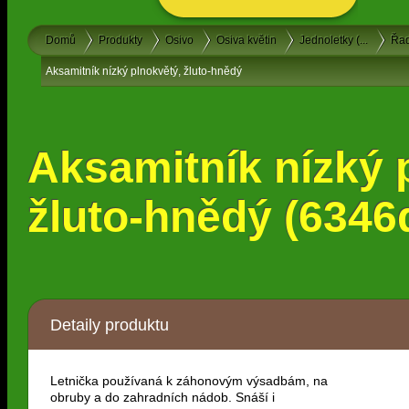
Domů
Produkty
Osivo
Osiva květin
Jednoletky (...
Řad
Aksamitník nízký plnokvětý, žluto-hnědý
Aksamitník nízký 
žluto-hnědý (6346
Detaily produktu
Letnička používaná k záhonovým výsadbám, na
obruby a do zahradních nádob. Snáší i