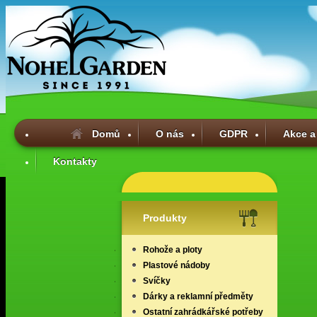
Domů
O nás
GDPR
Akce a
Kontakty
Produkty
Rohože a ploty
Plastové nádoby
Svíčky
Dárky a reklamní předměty
Ostatní zahrádkářské potřeby