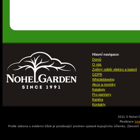
Hlavní navigace:
Domů
O nás
Zpětný odběr elektro a baterií
GDPR
Whistleblowing
Akce a novinky
Katalogy
Pro partnery
Kariéra
Kontakty
2011 © Nohel 
Realizace
Int
Podle zákona o evidenci tržeb je prodávající povinen vystavit kupujícímu účtenku. Zároveň