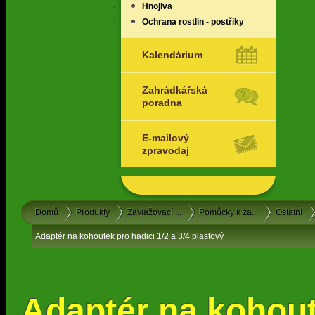
Hnojiva
Ochrana rostlin - postřiky
Kalendárium
Zahrádkářská
poradna
E-mailový
zpravodaj
Domů
Produkty
Zavlažovací ...
Pomůcky k za...
Ostatní
Adaptér na kohoutek pro hadici 1/2 a 3/4 plastový
Adaptér na kohou