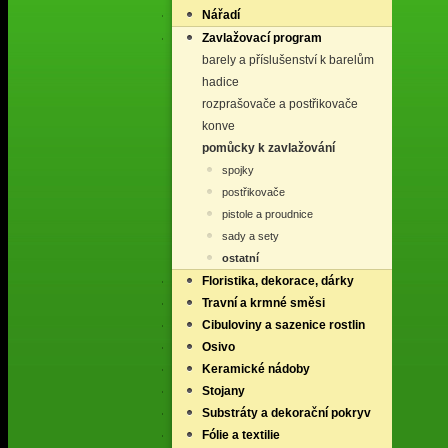
Nářadí
Zavlažovací program
barely a příslušenství k barelům
hadice
rozprašovače a postřikovače
konve
pomůcky k zavlažování
spojky
postřikovače
pistole a proudnice
sady a sety
ostatní
Floristika, dekorace, dárky
Travní a krmné směsi
Cibuloviny a sazenice rostlin
Osivo
Keramické nádoby
Stojany
Substráty a dekorační pokryv
Fólie a textilie