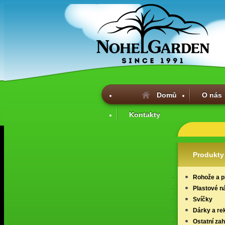
Domů
O nás
Kontakty
Produkty
Rohože a p
Plastové n
Svíčky
Dárky a re
Ostatní za