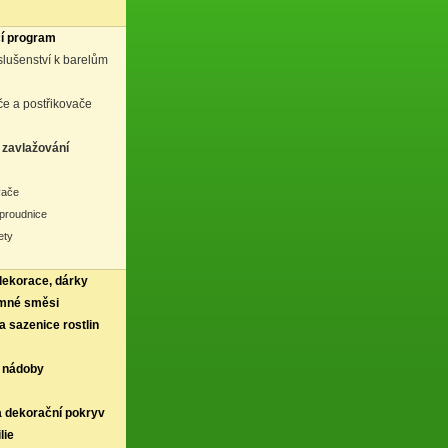
í program
íslušenství k barelům
e a postřikovače
zavlažování
vače
 proudnice
ety
 dekorace, dárky
rmné směsi
a sazenice rostlin
 nádoby
a dekorační pokryv
lie