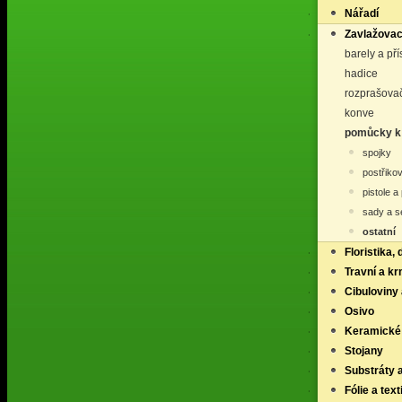
Nářadí
Zavlažovac
barely a př
hadice
rozprašovač
konve
pomůcky k 
spojky
postřiko
pistole a
sady a s
ostatní
Floristika,
Travní a k
Cibuloviny 
Osivo
Keramické
Stojany
Substráty 
Fólie a texti