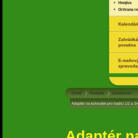
Hnojiva
Ochrana ros
Kalendár
Zahrádká
poradna
E-mailov
zpravoda
Domů
Produkty
Zavlažovací ...
Adaptér na kohoutek pro hadici 1/2 a 3
Adaptér n