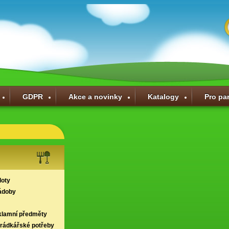
GDPR
Akce a novinky
Katalogy
Pro pa
loty
ádoby
klamní předměty
hrádkářské potřeby