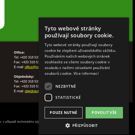
Tyto webové stránky
používají soubory cookie.
Tyto webové stránky používají soubory
cookie ke zlepšení uživatelského zážitku.
Office:
Používáním našich webových stránek
Tel: +420 318 533 511
souhlasíte se všemi soubory cookie v
Fax: +420 318 533 513
souladu s našimi zásadami používání
E-mail:
office@nohelgarden.cz
souborů cookie.
Více informací
Objednávky:
Tel: +420 318 533 533
NEZBYTNÉ
Fax: +420 318 533 538
E-mail:
objednavky@nohelgarden.cz
STATISTICKÉ
POUZE NUTNÉ
POVOLIT VŠE
ne; v případě technického výpadku pak nejpozději do
PŘIZPŮSOBIT