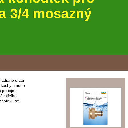
 a 3/4 mosazný
adici je určen
v kuchyni nebo
 připojení
ávajícího
kohoutku se