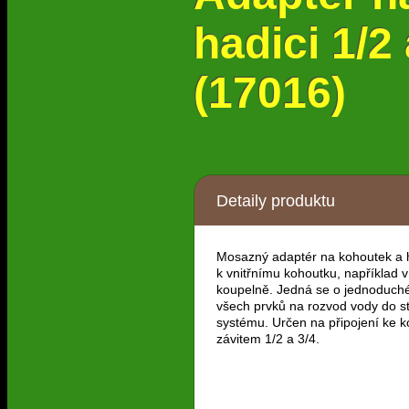
hadici 1/2
(17016)
Detaily produktu
Mosazný adaptér na kohoutek a h
k vnitřnímu kohoutku, například 
koupelně. Jedná se o jednoduché
všech prvků na rozvod vody do st
systému. Určen na připojení ke 
závitem 1/2 a 3/4.