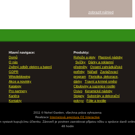
zobrazit náhled
Hlavní navigace:
Produkty:
Domů
Rohože a ploty
Plastové nádoby
O nás
Svíčky
Dárky a reklamní
Zpětný odběr elektro a baterií
předměty
Ostatní zahrádkářské
GDPR
potřeby
Nářadí
Zavlažovací
Whistleblowing
program
Floristika, dekorace,
Akce a novinky
dárky
Travní a krmné směsi
Katalogy
Cibuloviny a sazenice rostlin
Pro partnery
Osivo
Keramické nádoby
Kariéra
Stojany
Substráty a dekorační
Kontakty
pokryv
Fólie a textilie
2011 © Nohel Garden, všechna práva vyhrazena
Realizace
Internetová agentura Q2 Interactive
en vystavit kupujícímu účtenku. Zároveň je povinen zaevidovat přijatou tržbu u správce daně onli
48 hodin