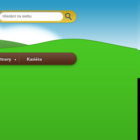
rtnery
Kariéra