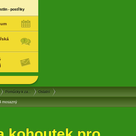
tlin - postřiky
ium
řská
ý
j
Pomůcky k za...
Ostatní
/4 mosazný
a kohoutek pro