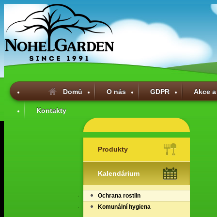
Domů
O nás
GDPR
Akce a
Kontakty
Produkty
Kalendárium
Ochrana rostlin
Komunální hygiena