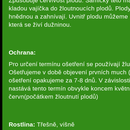
Způsobuje červivost plodů. Samičky této 
kladou vajíčka do žloutnoucích plodů. Plo
hnědnou a zahnívají. Uvnitř plodu můžeme n
která se živí dužninou.
Ochrana:
Pro určení termínu ošetření se používají žlu
Ošetřujeme v době objevení prvních much (
ošetření opakujeme za 7-8 dnů. V závislos
nastává tento termín obvykle koncem květ
červn(počátkem žloutnutí plodů)
Rostlina:
Třešně, višně