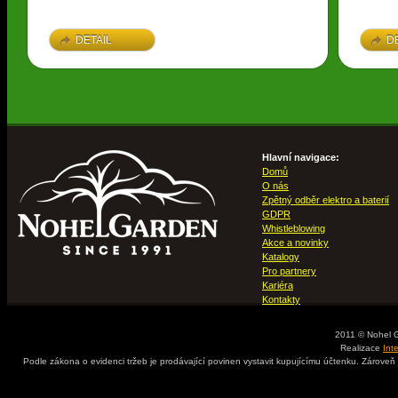
DETAIL
D
Hlavní navigace:
Domů
O nás
Zpětný odběr elektro a baterií
GDPR
Whistleblowing
Akce a novinky
Katalogy
Pro partnery
Kariéra
Kontakty
2011 © Nohel 
Realizace
Int
Podle zákona o evidenci tržeb je prodávající povinen vystavit kupujícímu účtenku. Zároveň