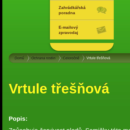
Zahrádkářská
poradna
E-mailový
zpravodaj
Domů
Ochrana rostlin
Celoročně
Vrtule třešňová
Vrtule třešňová
Popis: