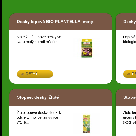
Desky lepové BIO PLANTELLA, motýl
Desky 
Malé žluté lepové desky ve
Lepové 
tvaru motýla proti mšicím,...
biologic
DETAIL
D
Stopset desky, žluté
Stops
Žluté lepové desky slouží k
Žluté l
odchytu molice, smutnice,
určeny 
vrtule,...
škodlivé