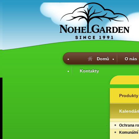
Domů
O nás
Kontakty
Produkty
Kalendár
Ochrana ro
Komunální