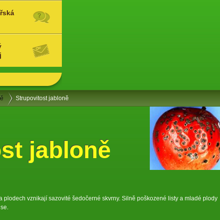
řská
ý
j
ně
Strupovitost jabloně
st jabloně
 plodech vznikají sazovité šedočerné skvrny. Silně poškozené listy a mladé plody
 se.