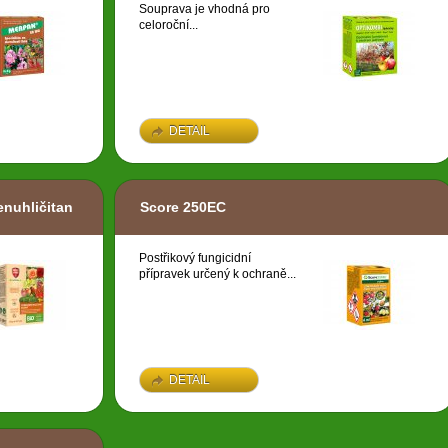
Souprava je vhodná pro
celoroční...
DETAIL
enuhličitan
Score 250EC
Postřikový fungicidní
přípravek určený k ochraně...
DETAIL