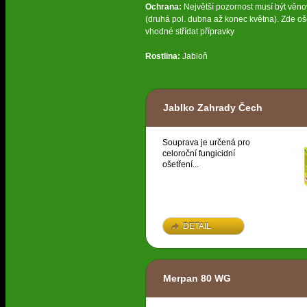
Ochrana:
Největší pozornost musí být věn
(druhá pol. dubna až konec května). Zde oše
vhodné střídat přípravky
Rostlina:
Jabloň
Jablko Zahrady Čech
Souprava je určená pro
celoroční fungicidní
ošetření...
DETAIL
Merpan 80 WG