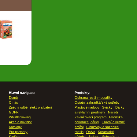
Hlavní navigace:
Produkty:
Domů
Ochrana rostlin - postřiky
O nás
Ostatní zahrádkářské potřeby
Zpětný odběr elektro a baterií
Plastové nádoby
Svíčky
Dárky
GDPR
a reklamní předměty
Nářadí
Whistleblowing
Zavlažovací program
Floristika,
Akce a novinky
dekorace, dárky
Travní a krmné
Katalogy
směsi
Cibuloviny a sazenice
Pro partnery
rostlin
Osivo
Keramické
Kariéra
nádoby
Stojany
Substráty a