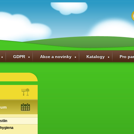
GDPR
Akce a novinky
Katalogy
Pro pa
ium
stlin
 hygiena