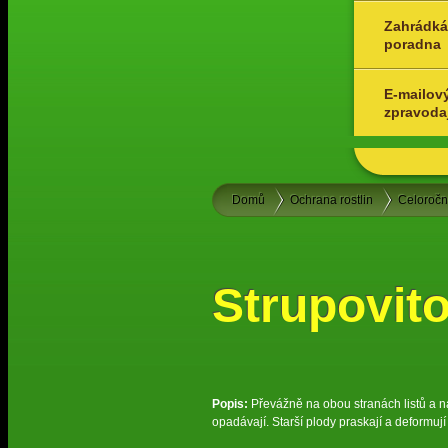
Zahrádká
poradna
E-mailov
zpravoda
Domů
Ochrana rostlin
Celoroč
Strupovito
Popis:
Převážně na obou stranách listů a na
opadávají. Starší plody praskají a deformují