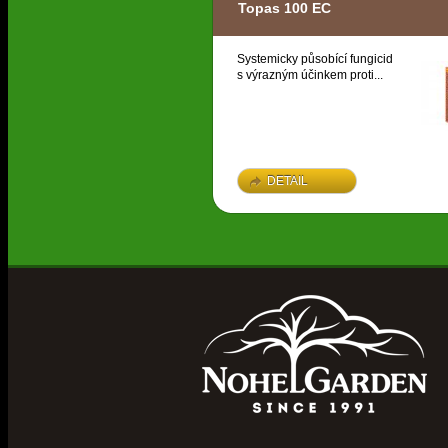
Topas 100 EC
Systemicky působící fungicid
s výrazným účinkem proti...
DETAIL