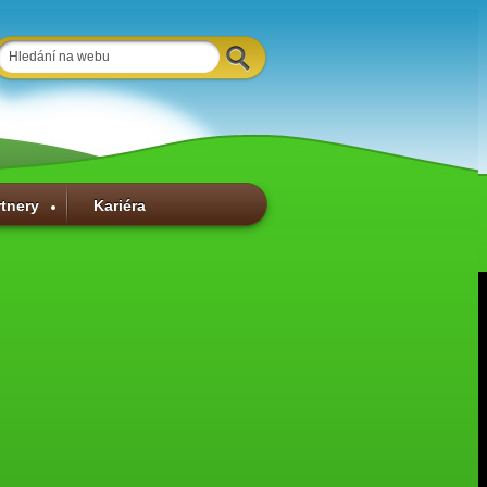
rtnery
Kariéra