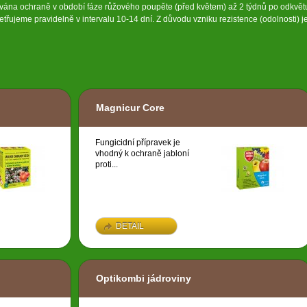
ována ochraně v období fáze růžového poupěte (před květem) až 2 týdnů po odkvět
třujeme pravidelně v intervalu 10-14 dní. Z důvodu vzniku rezistence (odolnosti) j
Magnicur Core
Fungicidní přípravek je
vhodný k ochraně jabloní
proti...
DETAIL
Optikombi jádroviny