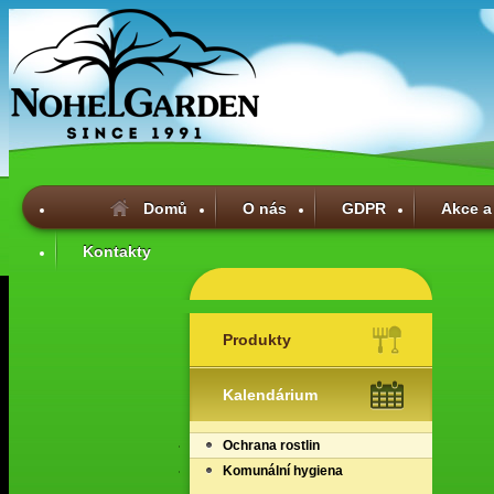
Domů
O nás
GDPR
Akce a
Kontakty
Produkty
Kalendárium
Ochrana rostlin
Komunální hygiena