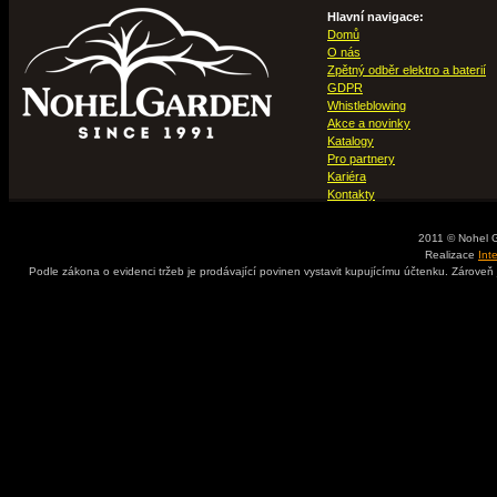
Hlavní navigace:
Domů
O nás
Zpětný odběr elektro a baterií
GDPR
Whistleblowing
Akce a novinky
Katalogy
Pro partnery
Kariéra
Kontakty
2011 © Nohel 
Realizace
Int
Podle zákona o evidenci tržeb je prodávající povinen vystavit kupujícímu účtenku. Zároveň