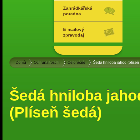
Zahrádkářská
poradna
E-mailový
zpravodaj
Domů
Ochrana rostlin
Celoročně
Šedá hniloba jahod (plíseň
Šedá hniloba jaho
(Plíseň šedá)