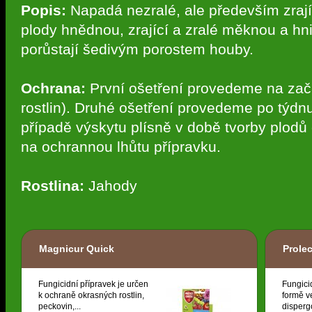
Popis:
Napadá nezralé, ale především zrajíc
plody hnědnou, zrající a zralé měknou a hni
porůstají šedivým porostem houby.
Ochrana:
První ošetření provedeme na zač
rostlin). Druhé ošetření provedeme po týdn
případě výskytu plísně v době tvorby plodů 
na ochrannou lhůtu přípravku.
Rostlina:
Jahody
Magnicur Quick
Prole
Fungicidní přípravek je určen
Fungici
k ochraně okrasných rostlin,
formě v
peckovin,...
dispergo