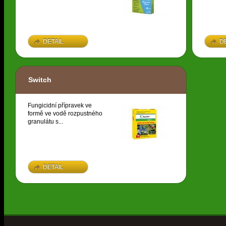
DETAIL
D
Switch
Fungicidní přípravek ve
formě ve vodě rozpustného
granulátu s...
DETAIL