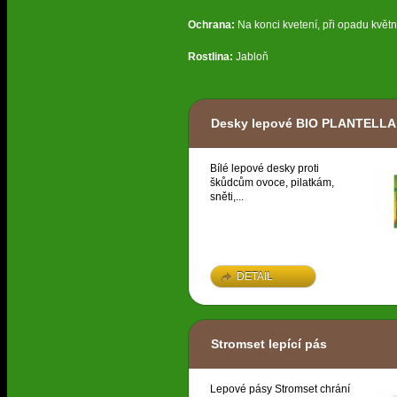
Ochrana:
Na konci kvetení, při opadu květn
Rostlina:
Jabloň
Desky lepové BIO PLANTELLA,
Bílé lepové desky proti
škůdcům ovoce, pilatkám,
sněti,...
DETAIL
Stromset lepící pás
Lepové pásy Stromset chrání