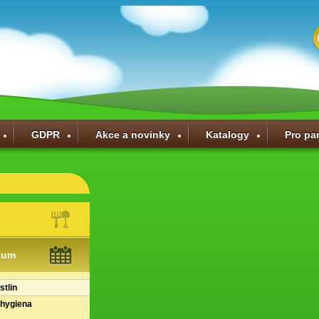
GDPR
Akce a novinky
Katalogy
Pro pa
ium
stlin
 hygiena