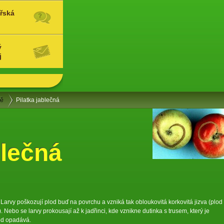
řská
ý
j
ně
Pilatka jablečná
blečná
arvy poškozují plod buď na povrchu a vzniká tak obloukovitá korkovitá jizva (plod
ebo se larvy prokousají až k jadřinci, kde vznikne dutinka s trusem, který je
od opadává.