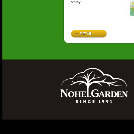
stomy...
DETAIL