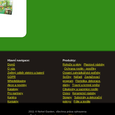
Hlavní navigace:
Produkty:
Domů
Rohože a ploty
Plastové nádoby
O nás
Ochrana rostlin - postřiky
Zpětný odběr elektro a baterií
Ostatní zahrádkářské potřeby
GDPR
Svíčky
Nářadí
Zavlažovací
Whistleblowing
program
Floristika, dekorace,
Akce a novinky
dárky
Travní a krmné směsi
Katalogy
Cibuloviny a sazenice rostlin
Pro partnery
Osivo
Keramické nádoby
Kariéra
Stojany
Substráty a dekorační
Kontakty
pokryv
Fólie a textilie
2011 © Nohel Garden, všechna práva vyhrazena