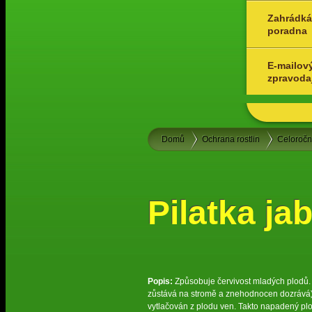
Zahrádká
poradna
E-mailov
zpravoda
Domů
Ochrana rostlin
Celoroč
Pilatka ja
Popis:
Způsobuje červivost mladých plodů. L
zůstává na stromě a znehodnocen dozrává). N
vytlačován z plodu ven. Takto napadený pl