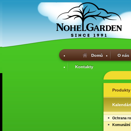
Domů
O nás
Kontakty
Produkty
Kalendár
Ochrana ro
Komunální