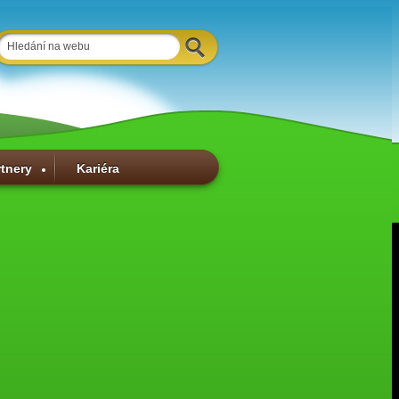
rtnery
Kariéra