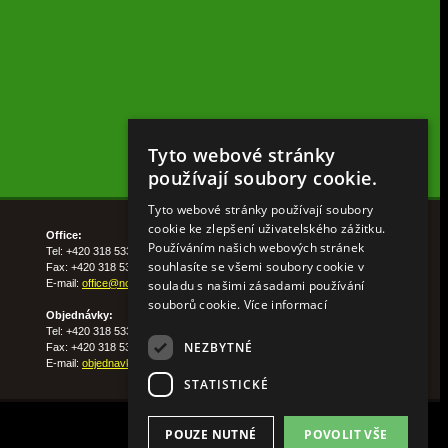
Tyto webové stránky
používají soubory cookie.
Tyto webové stránky používají soubory
cookie ke zlepšení uživatelského zážitku.
Office:
Používáním našich webových stránek
Tel: +420 318 533 511
souhlasíte se všemi soubory cookie v
Fax: +420 318 533 513
souladu s našimi zásadami používání
E-mail:
office@nohelgarden.cz
souborů cookie.
Více informací
Objednávky:
Tel: +420 318 533 533
NEZBYTNÉ
Fax: +420 318 533 538
E-mail:
objednavky@nohelgarden.cz
STATISTICKÉ
POUZE NUTNÉ
POVOLIT VŠE