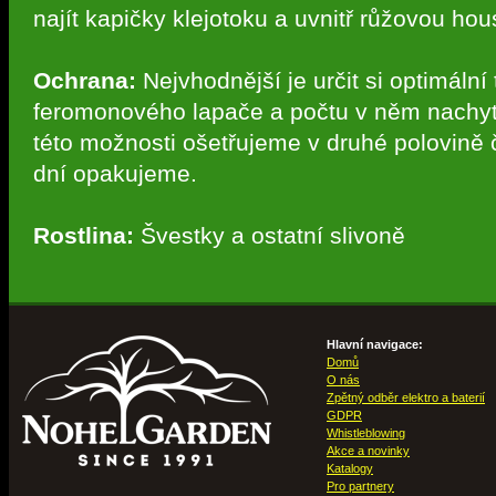
najít kapičky klejotoku a uvnitř růžovou ho
Ochrana:
Nejvhodnější je určit si optimální
feromonového lapače a počtu v něm nachyt
této možnosti ošetřujeme v druhé polovině 
dní opakujeme.
Rostlina:
Švestky a ostatní slivoně
Hlavní navigace:
Domů
O nás
Zpětný odběr elektro a baterií
GDPR
Whistleblowing
Akce a novinky
Katalogy
Pro partnery