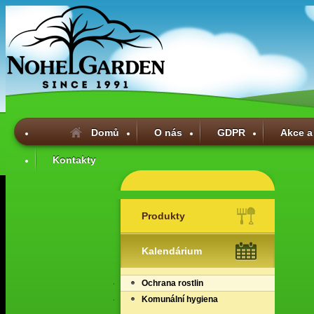
Domů
O nás
GDPR
Akce a
Kontakty
Produkty
Kalendárium
Ochrana rostlin
Komunální hygiena