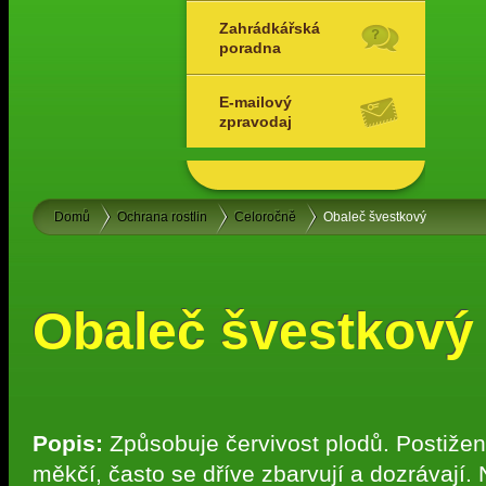
Zahrádkářská
poradna
E-mailový
zpravodaj
Domů
Ochrana rostlin
Celoročně
Obaleč švestkový
Obaleč švestkový
Popis:
Způsobuje červivost plodů. Postižen
měkčí, často se dříve zbarvují a dozrávaj