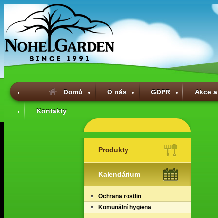
Domů
O nás
GDPR
Akce a
Kontakty
Produkty
Kalendárium
Ochrana rostlin
Komunální hygiena