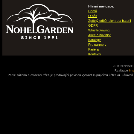
Hlavní navigace:
Domů
O nás
Zpětný odběr elektro a baterií
GDPR
Whistleblowing
Akce a novinky
Katalogy
Pro partnery
Kariéra
Kontakty
2011 © Nohel 
Realizace
Int
Podle zákona o evidenci tržeb je prodávající povinen vystavit kupujícímu účtenku. Zároveň