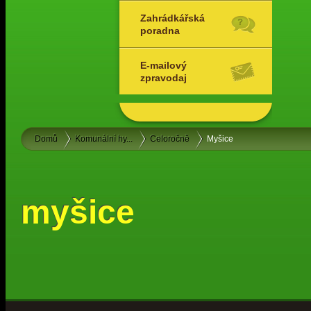
Zahrádkářská
poradna
E-mailový
zpravodaj
Domů
Komunální hy...
Celoročně
Myšice
myšice