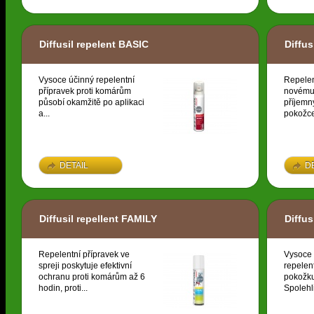
Diffusil repelent BASIC
Diffus
Vysoce účinný repelentní
Repelen
přípravek proti komárům
novému
působí okamžitě po aplikaci
příjemn
a...
pokožce.
DETAIL
D
Diffusil repellent FAMILY
Diffus
Repelentní přípravek ve
Vysoce 
spreji poskytuje efektivní
repelen
ochranu proti komárům až 6
pokožku
hodin, proti...
Spolehli