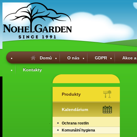
Domů
O nás
GDPR
Akce a
Kontakty
Produkty
Kalendárium
Ochrana rostlin
Komunální hygiena