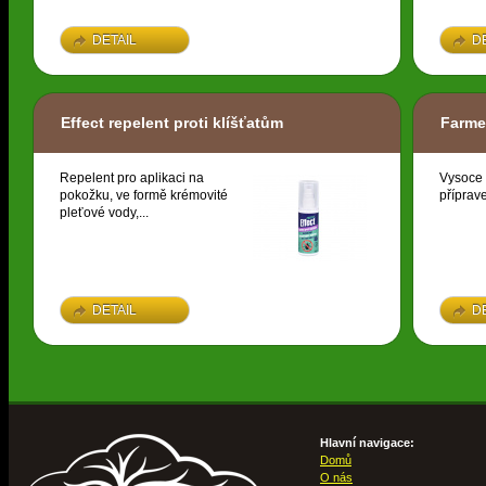
DETAIL
D
Effect repelent proti klíšťatům
Farme
Repelent pro aplikaci na
Vysoce 
pokožku, ve formě krémovité
příprave
pleťové vody,...
DETAIL
D
Hlavní navigace:
Domů
O nás