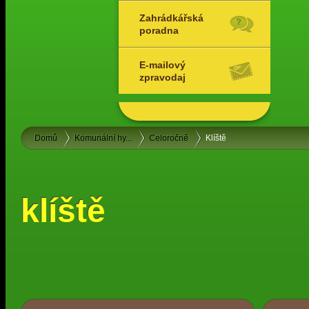
Zahrádkářská
poradna
E-mailový
zpravodaj
Domů
Komunální hy...
Celoročně
Klíště
klíště