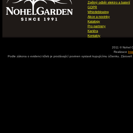
Zpětný odběr elektro a baterií
GDPR
Whistleblowing
Akce a novinky
Katalogy
Pro partnery
Kariéra
Kontakty
2011 © Nohel 
Realizace
Int
Podle zákona o evidenci tržeb je prodávající povinen vystavit kupujícímu účtenku. Zároveň