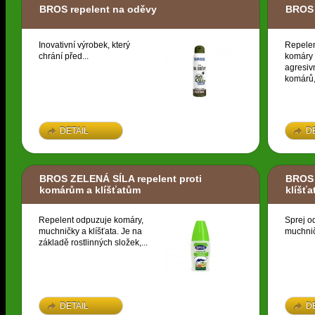
BROS repelent na oděvy
BROS 
Inovativní výrobek, který
Repelen
chrání před...
komáry 
agresiv
komárů,.
DETAIL
D
BROS ZELENÁ SÍLA repelent proti
BROS 
komárům a klíšťatům
klíšť
Repelent odpuzuje komáry,
Sprej o
muchničky a klíšťata. Je na
muchničk
základě rostlinných složek,...
DETAIL
D