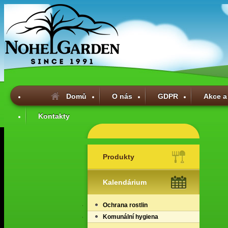
Domů
O nás
GDPR
Akce a
Kontakty
Produkty
Kalendárium
Ochrana rostlin
Komunální hygiena