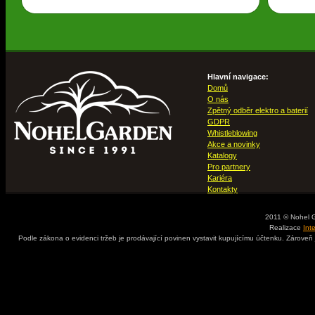
Hlavní navigace:
Domů
O nás
Zpětný odběr elektro a baterií
GDPR
Whistleblowing
Akce a novinky
Katalogy
Pro partnery
Kariéra
Kontakty
2011 © Nohel 
Realizace
Int
Podle zákona o evidenci tržeb je prodávající povinen vystavit kupujícímu účtenku. Zároveň