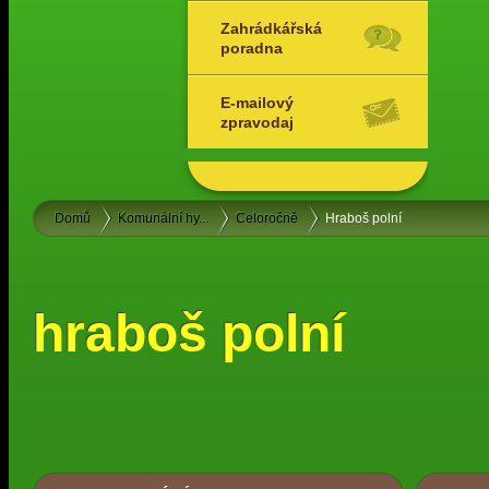
Zahrádkářská
poradna
E-mailový
zpravodaj
Domů
Komunální hy...
Celoročně
Hraboš polní
hraboš polní