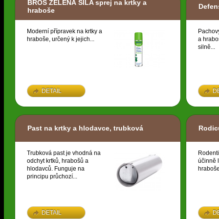
BROS ZELENÁ SÍLA sprej na krtky a
Defen
hraboše
Moderní přípravek na krtky a
Pachov
hraboše, určený k jejich...
a hrabo
silně...
DETAIL
D
Past na krtky a hlodavce, trubková
Rodi
Trubková past je vhodná na
Rodenti
odchyt krtků, hrabošů a
účinně 
hlodavců. Funguje na
hraboše 
principu průchozí...
DETAIL
D