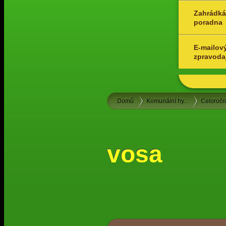
Zahrádká
poradna
E-mailov
zpravoda
Domů
Komunální hy...
Celoroč
vosa