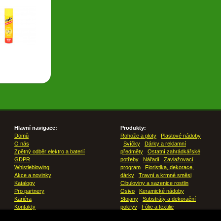
Hlavní navigace:
Produkty:
Domů
Rohože a ploty
Plastové nádoby
O nás
Svíčky
Dárky a reklamní
Zpětný odběr elektro a baterií
předměty
Ostatní zahrádkářské
GDPR
potřeby
Nářadí
Zavlažovací
Whistleblowing
program
Floristika, dekorace,
Akce a novinky
dárky
Travní a krmné směsi
Katalogy
Cibuloviny a sazenice rostlin
Pro partnery
Osivo
Keramické nádoby
Kariéra
Stojany
Substráty a dekorační
Kontakty
pokryv
Fólie a textilie