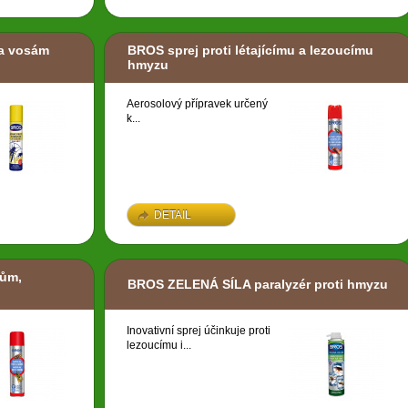
 a vosám
BROS sprej proti létajícímu a lezoucímu
hmyzu
Aerosolový přípravek určený
k...
DETAIL
ňům,
BROS ZELENÁ SÍLA paralyzér proti hmyzu
Inovativní sprej účinkuje proti
lezoucímu i...