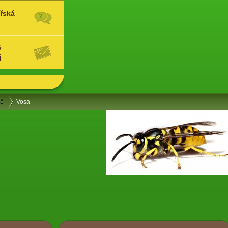
řská
ý
j
ně
Vosa