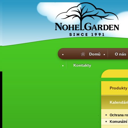
Domů
O nás
Kontakty
Produkty
Kalendár
Ochrana ro
Komunální