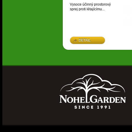
Vysoce účinný prostorový
sprej proti létajícímu...
DETAIL