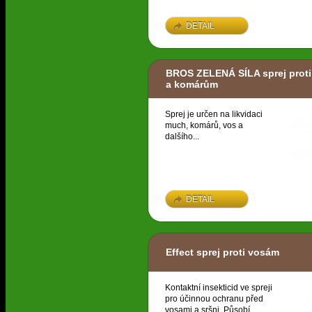
DETAIL
BROS ZELENÁ SÍLA sprej prot
a komárům
Sprej je určen na likvidaci
much, komárů, vos a
dalšího...
DETAIL
Effect sprej proti vosám
Kontaktní insekticid ve spreji
pro účinnou ochranu před
vosami a sršni. Působí