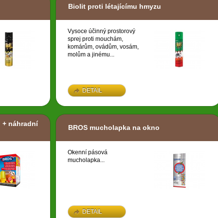
Biolit proti létajícímu hmyzu
Vysoce účinný prostorový
sprej proti mouchám,
komárům, ovádům, vosám,
molům a jinému...
DETAIL
 + náhradní
BROS mucholapka na okno
Okenní pásová
mucholapka...
DETAIL