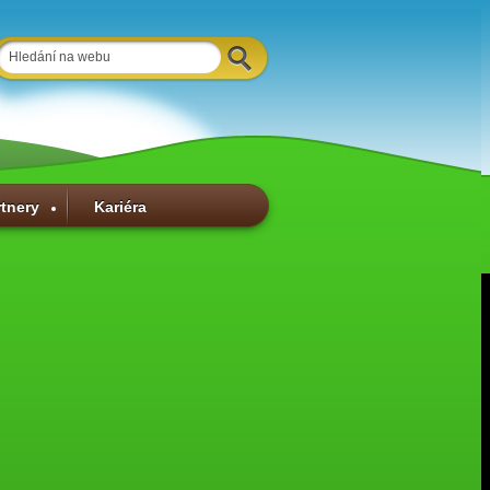
rtnery
Kariéra