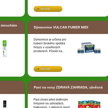
DETAIL
i mouchám
Dýmovnice VULCAN FUMER MIDI
Dýmovnice je určena pro
hubení širokého spektra
hmyzu v uzavřených
prostorech. Působí na...
DETAIL
Past na vosy ZDRAVÁ ZAHRADA, závěsná
Past chrání před dotěrným
hmyzem na zahradách,
balkonech, v altánech apod.