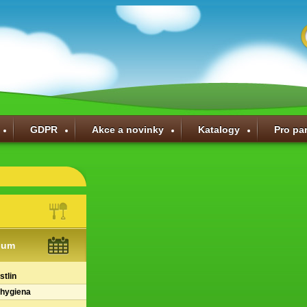
GDPR
Akce a novinky
Katalogy
Pro pa
ium
stlin
 hygiena