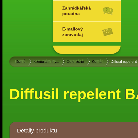
Zahrádkářská
poradna
E-mailový
zpravodaj
Domů
Komunální hy...
Celoročně
Komár
Diffusil repelent
Diffusil repelent 
Detaily produktu