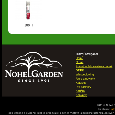
100ml
Hlavní navigace:
Domů
O nás
Zpětný odběr elektro a baterií
GDPR
Whistleblowing
Akce a novinky
Katalogy
Pro partnery
Kariéra
Kontakty
2011 © Nohel 
Realizace
Int
Podle zákona o evidenci tržeb je prodávající povinen vystavit kupujícímu účtenku. Zároveň