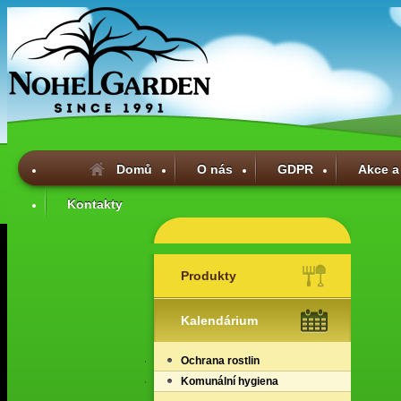
Domů
O nás
GDPR
Akce a
Kontakty
Produkty
Kalendárium
Ochrana rostlin
Komunální hygiena