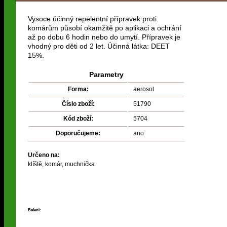
Vysoce účinný repelentní přípravek proti
komárům působí okamžitě po aplikaci a ochrání
až po dobu 6 hodin nebo do umytí. Přípravek je
vhodný pro děti od 2 let. Účinná látka: DEET
15%.
Parametry
Forma:
aerosol
Číslo zboží:
51790
Kód zboží:
5704
Doporučujeme:
ano
Určeno na:
klíště, komár, muchnička
Balení: