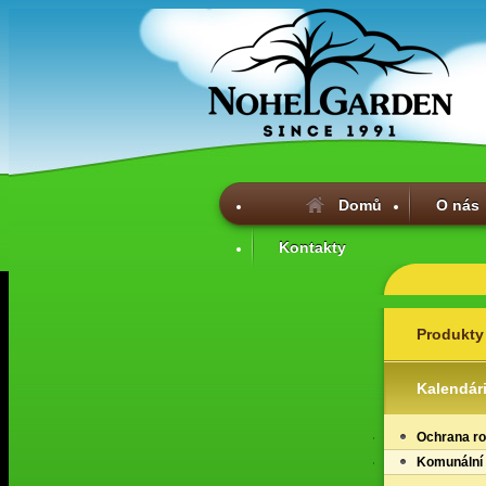
Domů
O nás
Kontakty
Produkty
Kalendár
Ochrana ro
Komunální