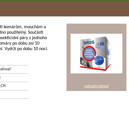
roti komárům, mouchám a
no použitelný. Součástí
nsekticidní páry z jednoho
komáry po dobu asi 10
ní. Vydrží po dobu 10 nocí.
pařovač
8
_CR
zobrazit náhled