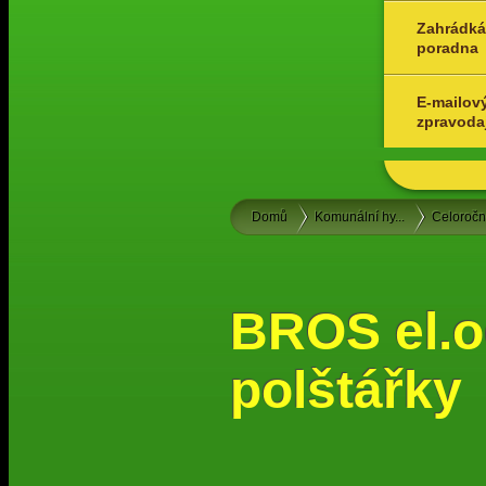
Zahrádká
poradna
E-mailov
zpravoda
Domů
Komunální hy...
Celoroč
BROS el.o
polštářky