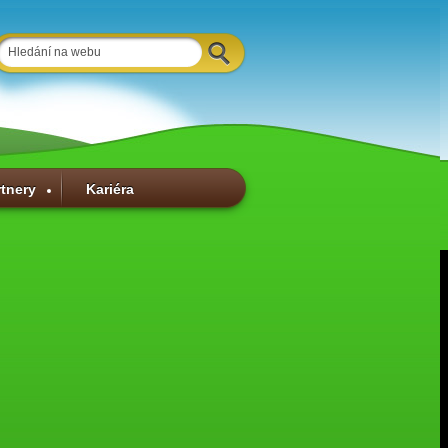
rtnery
Kariéra