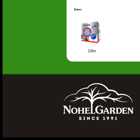
Balení:
10ks