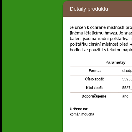
Detaily produktu
Je určen k ochraně místnosti p
jinému létajícímu hmyzu. Je snad
balení jsou náhradní polštářky. I
polštářku chrání místnost před 
hodin.Lze použít i s tekutou nápl
Parametry
Forma:
el.od
Číslo zboží:
5593
Kód zboží:
5587
Doporučujeme:
ano
Určeno na:
komár, moucha