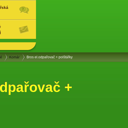
řská
ý
j
ně
Komár
Bros el.odpařovač + polštářky
dpařovač +