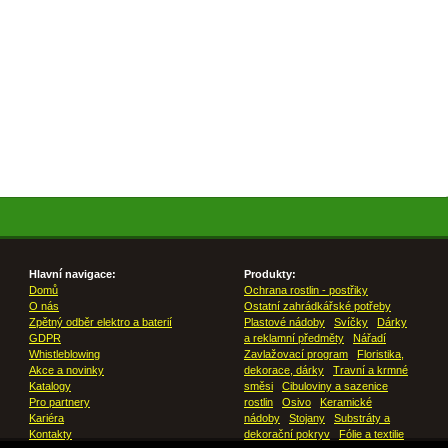
Hlavní navigace:
Produkty:
Domů
Ochrana rostlin - postřiky
O nás
Ostatní zahrádkářské potřeby
Zpětný odběr elektro a baterií
Plastové nádoby
Svíčky
Dárky
GDPR
a reklamní předměty
Nářadí
Whistleblowing
Zavlažovací program
Floristika,
Akce a novinky
dekorace, dárky
Travní a krmné
Katalogy
směsi
Cibuloviny a sazenice
Pro partnery
rostlin
Osivo
Keramické
Kariéra
nádoby
Stojany
Substráty a
Kontakty
dekorační pokryv
Fólie a textilie