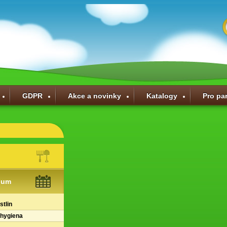
GDPR
Akce a novinky
Katalogy
Pro pa
ium
stlin
 hygiena