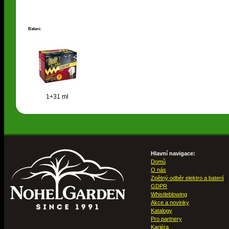
Balení:
1+31 ml
Hlavní navigace:
Domů
O nás
Zpětný odběr elektro a baterií
GDPR
Whistleblowing
Akce a novinky
Katalogy
Pro partnery
Kariéra