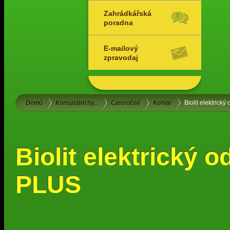
Zahrádkářská
poradna
E-mailový
zpravodaj
Domů
Komunální hy...
Celoročně
Komár
Biolit elektrick
Biolit elektrický 
PLUS