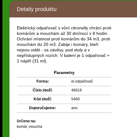
Detaily produktu
Elektrický odpařovač s vůní citronelly chrání proti
komárům a mouchám až 30 dní/nocí x 8 hodin.
Ochrání místnost proti komárům do 34 m3, proti
mouchám do 20 m3. Zabije i komáry, kteří
nejsou vidět - za závěsy, pod stoly a v
nepřístupných rozích. V balení je 1 odpařovač +
1 náplň (31 ml).
Parametry
Forma:
el.odpařovač
Číslo zboží:
46616
Kód zboží:
5460
Doporučujeme:
ano
Určeno na:
komár, moucha