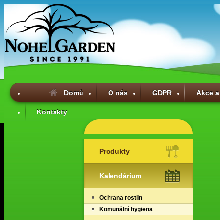
Domů
O nás
GDPR
Akce a
Kontakty
Produkty
Kalendárium
Ochrana rostlin
Komunální hygiena